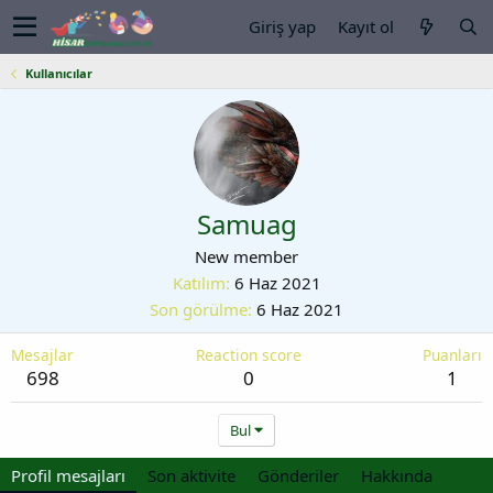
Giriş yap
Kayıt ol
Kullanıcılar
Samuag
New member
Katılım
6 Haz 2021
Son görülme
6 Haz 2021
Mesajlar
Reaction score
Puanları
698
0
1
Bul
Profil mesajları
Son aktivite
Gönderiler
Hakkında