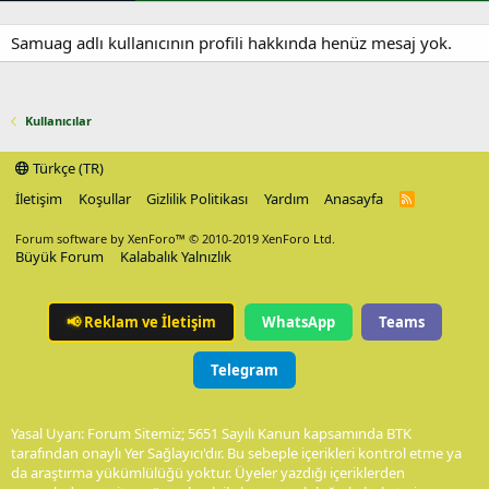
Samuag adlı kullanıcının profili hakkında henüz mesaj yok.
Kullanıcılar
Türkçe (TR)
İletişim
Koşullar
Gizlilik Politikası
Yardım
Anasayfa
R
S
S
Forum software by XenForo™
© 2010-2019 XenForo Ltd.
Büyük Forum
Kalabalık Yalnızlık
📢
Reklam ve İletişim
WhatsApp
Teams
Telegram
Yasal Uyarı: Forum Sitemiz; 5651 Sayılı Kanun kapsamında BTK
tarafından onaylı Yer Sağlayıcı'dır. Bu sebeple içerikleri kontrol etme ya
da araştırma yükümlülüğü yoktur. Üyeler yazdığı içeriklerden