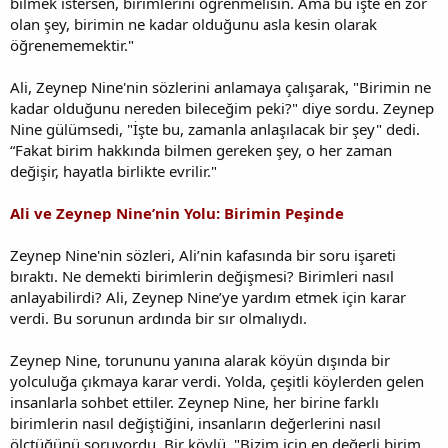
bilmek istersen, birimlerini öğrenmelisin. Ama bu işte en zor
olan şey, birimin ne kadar olduğunu asla kesin olarak
öğrenememektir."
Ali, Zeynep Nine'nin sözlerini anlamaya çalışarak, "Birimin ne
kadar olduğunu nereden bileceğim peki?" diye sordu. Zeynep
Nine gülümsedi, "İşte bu, zamanla anlaşılacak bir şey" dedi.
“Fakat birim hakkında bilmen gereken şey, o her zaman
değişir, hayatla birlikte evrilir."
Ali ve Zeynep Nine’nin Yolu: Birimin Peşinde
Zeynep Nine'nin sözleri, Ali’nin kafasında bir soru işareti
bıraktı. Ne demekti birimlerin değişmesi? Birimleri nasıl
anlayabilirdi? Ali, Zeynep Nine’ye yardım etmek için karar
verdi. Bu sorunun ardında bir sır olmalıydı.
Zeynep Nine, torununu yanına alarak köyün dışında bir
yolculuğa çıkmaya karar verdi. Yolda, çeşitli köylerden gelen
insanlarla sohbet ettiler. Zeynep Nine, her birine farklı
birimlerin nasıl değiştiğini, insanların değerlerini nasıl
ölçtüğünü soruyordu. Bir köylü, "Bizim için en değerli birim