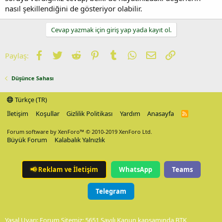
nasıl şekillendiğini de gösteriyor olabilir.
Cevap yazmak için giriş yap yada kayıt ol.
Facebook
Twitter
Reddit
Pinterest
Tumblr
WhatsApp
E-posta
Link
Paylaş:
Düşünce Sahası
Türkçe (TR)
İletişim
Koşullar
Gizlilik Politikası
Yardım
Anasayfa
R
S
S
Forum software by XenForo™
© 2010-2019 XenForo Ltd.
Büyük Forum
Kalabalık Yalnızlık
📢
Reklam ve İletişim
WhatsApp
Teams
Telegram
Yasal Uyarı: Forum Sitemiz; 5651 Sayılı Kanun kapsamında BTK