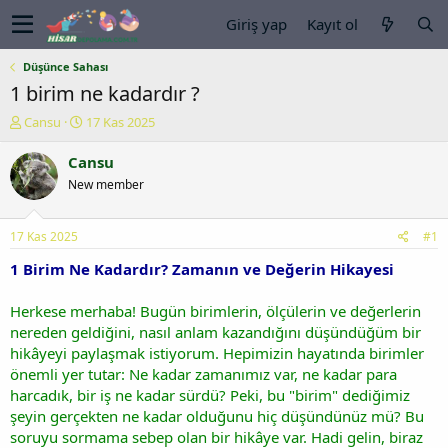
Giriş yap
Kayıt ol
Düşünce Sahası
1 birim ne kadardır ?
K
B
Cansu
17 Kas 2025
o
a
n
ş
Cansu
u
l
New member
y
a
u
n
b
g
17 Kas 2025
#1
a
ı
ş
ç
1 Birim Ne Kadardır? Zamanın ve Değerin Hikayesi
l
t
a
a
Herkese merhaba! Bugün birimlerin, ölçülerin ve değerlerin
t
r
nereden geldiğini, nasıl anlam kazandığını düşündüğüm bir
a
i
hikâyeyi paylaşmak istiyorum. Hepimizin hayatında birimler
n
h
önemli yer tutar: Ne kadar zamanımız var, ne kadar para
i
harcadık, bir iş ne kadar sürdü? Peki, bu "birim" dediğimiz
şeyin gerçekten ne kadar olduğunu hiç düşündünüz mü? Bu
soruyu sormama sebep olan bir hikâye var. Hadi gelin, biraz