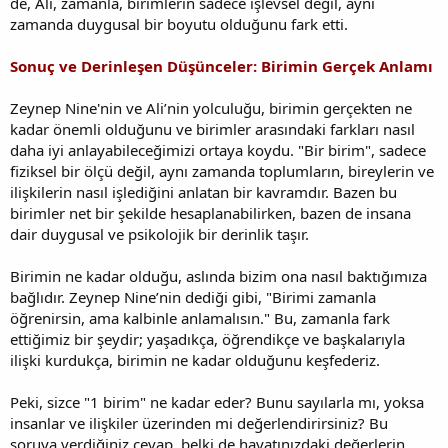
de, Ali, zamanla, birimlerin sadece işlevsel değil, aynı
zamanda duygusal bir boyutu olduğunu fark etti.
Sonuç ve Derinleşen Düşünceler: Birimin Gerçek Anlamı
Zeynep Nine'nin ve Ali’nin yolculuğu, birimin gerçekten ne
kadar önemli olduğunu ve birimler arasındaki farkları nasıl
daha iyi anlayabileceğimizi ortaya koydu. "Bir birim", sadece
fiziksel bir ölçü değil, aynı zamanda toplumların, bireylerin ve
ilişkilerin nasıl işlediğini anlatan bir kavramdır. Bazen bu
birimler net bir şekilde hesaplanabilirken, bazen de insana
dair duygusal ve psikolojik bir derinlik taşır.
Birimin ne kadar olduğu, aslında bizim ona nasıl baktığımıza
bağlıdır. Zeynep Nine’nin dediği gibi, "Birimi zamanla
öğrenirsin, ama kalbinle anlamalısın." Bu, zamanla fark
ettiğimiz bir şeydir; yaşadıkça, öğrendikçe ve başkalarıyla
ilişki kurdukça, birimin ne kadar olduğunu keşfederiz.
Peki, sizce "1 birim" ne kadar eder? Bunu sayılarla mı, yoksa
insanlar ve ilişkiler üzerinden mi değerlendirirsiniz? Bu
soruya verdiğiniz cevap, belki de hayatınızdaki değerlerin