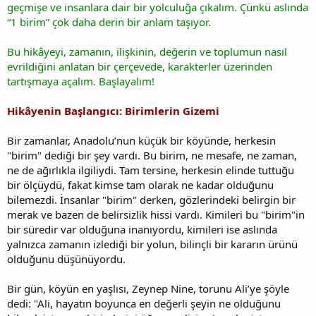
geçmişe ve insanlara dair bir yolculuğa çıkalım. Çünkü aslında
“1 birim” çok daha derin bir anlam taşıyor.
Bu hikâyeyi, zamanın, ilişkinin, değerin ve toplumun nasıl
evrildiğini anlatan bir çerçevede, karakterler üzerinden
tartışmaya açalım. Başlayalım!
Hikâyenin Başlangıcı: Birimlerin Gizemi
Bir zamanlar, Anadolu’nun küçük bir köyünde, herkesin
"birim" dediği bir şey vardı. Bu birim, ne mesafe, ne zaman,
ne de ağırlıkla ilgiliydi. Tam tersine, herkesin elinde tuttuğu
bir ölçüydü, fakat kimse tam olarak ne kadar olduğunu
bilemezdi. İnsanlar "birim" derken, gözlerindeki belirgin bir
merak ve bazen de belirsizlik hissi vardı. Kimileri bu "birim"in
bir süredir var olduğuna inanıyordu, kimileri ise aslında
yalnızca zamanın izlediği bir yolun, bilinçli bir kararın ürünü
olduğunu düşünüyordu.
Bir gün, köyün en yaşlısı, Zeynep Nine, torunu Ali’ye şöyle
dedi: "Ali, hayatın boyunca en değerli şeyin ne olduğunu