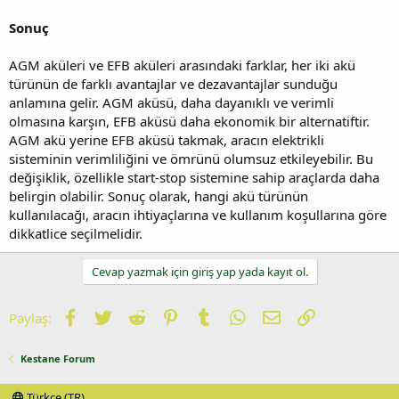
Sonuç
AGM aküleri ve EFB aküleri arasındaki farklar, her iki akü
türünün de farklı avantajlar ve dezavantajlar sunduğu
anlamına gelir. AGM aküsü, daha dayanıklı ve verimli
olmasına karşın, EFB aküsü daha ekonomik bir alternatiftir.
AGM akü yerine EFB aküsü takmak, aracın elektrikli
sisteminin verimliliğini ve ömrünü olumsuz etkileyebilir. Bu
değişiklik, özellikle start-stop sistemine sahip araçlarda daha
belirgin olabilir. Sonuç olarak, hangi akü türünün
kullanılacağı, aracın ihtiyaçlarına ve kullanım koşullarına göre
dikkatlice seçilmelidir.
Cevap yazmak için giriş yap yada kayıt ol.
Facebook
Twitter
Reddit
Pinterest
Tumblr
WhatsApp
E-posta
Link
Paylaş:
Kestane Forum
Türkçe (TR)