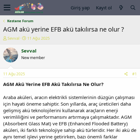
Giriş yap
Kayıt ol
Kestane Forum
AGM akü yerine EFB akü takılırsa ne olur ?
K
B
Sevval
11 Ağu 2025
o
a
n
ş
Sevval
u
l
New member
y
a
u
n
b
g
11 Ağu 2025
#1
a
ı
ş
ç
AGM Akü Yerine EFB Akü Takılırsa Ne Olur?
l
t
a
a
Araba aküleri, aracın elektrikli sistemlerinin düzgün çalışması
t
r
için hayati öneme sahiptir. Son yıllarda, araç üreticileri daha
a
i
gelişmiş akü teknolojilerini kullanarak araçların enerji
n
h
verimliliğini ve performansını artırmaya çalışmaktadır. AGM
i
(Absorbent Glass Mat) ve EFB (Enhanced Flooded Battery)
aküleri, iki farklı teknolojiye sahip akü türleridir. Her iki akü de
aynı temel işlevi yerine getirirken, bazı önemli farklar