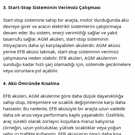
3. Start-Stop Sisteminin Verimsiz Çalışması
Start-stop sistemine sahip bir araçta, motor durduğunda akü
devreye girer ve aracın elektrikli sistemlerini çalıştırmaya
devam eder. Bu sistem, enerji verimliliği sağlar ve yakıt
tasarrufu sağlar. AGM aküleri, start-stop sisteminin
ihtiyaçlarını daha iyi karşılayabilen akülerdir. AGM aküsü
yerine EFB aküsü takmak, start-stop sisteminin verimsiz
çalışmasına neden olabilir. EFB aküleri, AGM akülerinin
sunduğu kadar hızlı şarj olamadığı için, sistemde gecikmelere
veya sorunlara yol açabilir.
4. Akü Ömründe Kısalma
EFB aküleri, AGM akülerine göre daha düşük dayanıklılığa
sahip olup, titreşimlere ve sıcaklık değişimlerine karşı daha
hassastır. Bu nedenle, EFB aküsüyle bir araçta uzun vadede
daha sık arıza veya performans kaybı yaşanabilir. Özellikle,
araç sürekli olarak zorlayıcı koşullara maruz kalıyorsa
(örneğin, uzun yolculuklar, yüksek sıcaklıklar veya yoğun
şehir içi trafikte kullanım), EFB aküsünün ömrü daha kısa