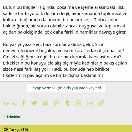
Bütün bu bilgiler ışığında, boşalma ve işeme arasındaki ilişki,
sadece bir fizyolojik durum değil, aynı zamanda toplumsal ve
kültürel bağlamda da önemli bir anlam taşır. Tıbbi açıdan
bakıldığında, bir sorun olabilir, ancak duygusal ve toplumsal
açıdan bakıldığında, çok daha farklı dinamikler devreye girer.
Bu yazıyı yazarken, bazı sorular aklıma geldi. Sizin
deneyimlerinizde boşalma ve işeme arasındaki ilişki nasıldı?
Cinsel sağlığınızla ilgili bu tür bir durumla karşılaştınız mı?
Erkeklerin bu konuyu ele alış biçimiyle kadınların bakış açıları
sizce nasıl farklılaşıyor? Hadi, bu konuda hep birlikte
fikirlerimizi paylaşalım ve bir tartışma başlatalım!
Cevap yazmak için giriş yap yada kayıt ol.
Facebook
Twitter
Reddit
Pinterest
Tumblr
WhatsApp
E-posta
Link
Paylaş:
Erkekler
Türkçe (TR)