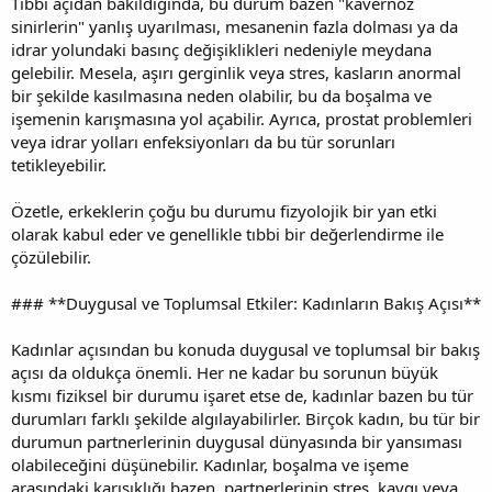
Tıbbi açıdan bakıldığında, bu durum bazen "kavernöz
sinirlerin" yanlış uyarılması, mesanenin fazla dolması ya da
idrar yolundaki basınç değişiklikleri nedeniyle meydana
gelebilir. Mesela, aşırı gerginlik veya stres, kasların anormal
bir şekilde kasılmasına neden olabilir, bu da boşalma ve
işemenin karışmasına yol açabilir. Ayrıca, prostat problemleri
veya idrar yolları enfeksiyonları da bu tür sorunları
tetikleyebilir.
Özetle, erkeklerin çoğu bu durumu fizyolojik bir yan etki
olarak kabul eder ve genellikle tıbbi bir değerlendirme ile
çözülebilir.
### **Duygusal ve Toplumsal Etkiler: Kadınların Bakış Açısı**
Kadınlar açısından bu konuda duygusal ve toplumsal bir bakış
açısı da oldukça önemli. Her ne kadar bu sorunun büyük
kısmı fiziksel bir durumu işaret etse de, kadınlar bazen bu tür
durumları farklı şekilde algılayabilirler. Birçok kadın, bu tür bir
durumun partnerlerinin duygusal dünyasında bir yansıması
olabileceğini düşünebilir. Kadınlar, boşalma ve işeme
arasındaki karışıklığı bazen, partnerlerinin stres, kaygı veya