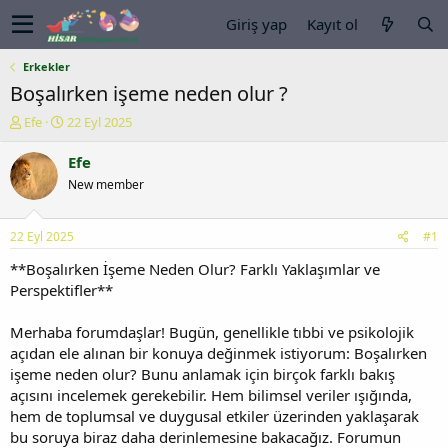
Giriş yap
Kayıt ol
Erkekler
Boşalırken işeme neden olur ?
K
B
Efe
22 Eyl 2025
o
a
n
ş
Efe
u
l
New member
y
a
u
n
b
g
22 Eyl 2025
#1
a
ı
ş
ç
**Boşalırken İşeme Neden Olur? Farklı Yaklaşımlar ve
l
t
Perspektifler**
a
a
t
r
Merhaba forumdaşlar! Bugün, genellikle tıbbi ve psikolojik
a
i
açıdan ele alınan bir konuya değinmek istiyorum: Boşalırken
n
h
işeme neden olur? Bunu anlamak için birçok farklı bakış
i
açısını incelemek gerekebilir. Hem bilimsel veriler ışığında,
hem de toplumsal ve duygusal etkiler üzerinden yaklaşarak
bu soruya biraz daha derinlemesine bakacağız. Forumun