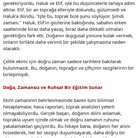
gerektiriyordu. Haluk ve Elif, işte bu düşüncelerle tarlaya adım
attılar. Elif, bir an toprağa elleriyle dokundu, gülümsedi ve
Haluk’a döndü, "İşte bu, toprak bize şunu söylüyor. Şimdi
zamanı." Haluk, Elif’in gözlerine baktığında, sabahın erken
saatlerinde biraz daha yavaş, biraz daha dikkatli olmaları
gerektiğini fark etti. Doğanın duygusal yönüne kulak vermek,
onların birlikte daha verimli bir şekilde çalışmasına neden
olacaktı.
Çeltik ekimi için doğru zaman sadece tarihlere bakılarak
bulunmazdı. Bu, doğanın, toprağın ve çiftçinin sezgilerinin bir
birleşimiydi.
Doğa, Zamansız ve Ruhsal Bir Eğitim Sunar
Ekim zamanının belirlenmesinde bazen tüm bilimsel
hesaplamalar, hava raporları, toprak analizleri yeterli
olmayabiliyordu. Gerçek başarı, doğanın dilini anlamak,
toprakla uyum içinde olmak ve doğru zamanın ruhunu
yakalamaktan geçiyordu. Bu hikaye bana, doğanın her anını
hissederek, her bir sezgiyi duyumsayarak, daha doğru bir