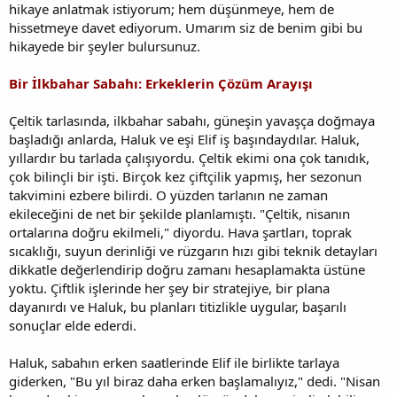
hikaye anlatmak istiyorum; hem düşünmeye, hem de
hissetmeye davet ediyorum. Umarım siz de benim gibi bu
hikayede bir şeyler bulursunuz.
Bir İlkbahar Sabahı: Erkeklerin Çözüm Arayışı
Çeltik tarlasında, ilkbahar sabahı, güneşin yavaşça doğmaya
başladığı anlarda, Haluk ve eşi Elif iş başındaydılar. Haluk,
yıllardır bu tarlada çalışıyordu. Çeltik ekimi ona çok tanıdık,
çok bilinçli bir işti. Birçok kez çiftçilik yapmış, her sezonun
takvimini ezbere bilirdi. O yüzden tarlanın ne zaman
ekileceğini de net bir şekilde planlamıştı. "Çeltik, nisanın
ortalarına doğru ekilmeli," diyordu. Hava şartları, toprak
sıcaklığı, suyun derinliği ve rüzgarın hızı gibi teknik detayları
dikkatle değerlendirip doğru zamanı hesaplamakta üstüne
yoktu. Çiftlik işlerinde her şey bir stratejiye, bir plana
dayanırdı ve Haluk, bu planları titizlikle uygular, başarılı
sonuçlar elde ederdi.
Haluk, sabahın erken saatlerinde Elif ile birlikte tarlaya
giderken, "Bu yıl biraz daha erken başlamalıyız," dedi. "Nisan