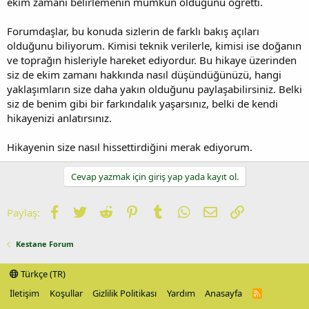
ekim zamanı belirlemenin mümkün olduğunu öğretti.
Forumdaşlar, bu konuda sizlerin de farklı bakış açıları
olduğunu biliyorum. Kimisi teknik verilerle, kimisi ise doğanın
ve toprağın hisleriyle hareket ediyordur. Bu hikaye üzerinden
siz de ekim zamanı hakkında nasıl düşündüğünüzü, hangi
yaklaşımların size daha yakın olduğunu paylaşabilirsiniz. Belki
siz de benim gibi bir farkındalık yaşarsınız, belki de kendi
hikayenizi anlatırsınız.
Hikayenin size nasıl hissettirdiğini merak ediyorum.
Cevap yazmak için giriş yap yada kayıt ol.
Facebook
Twitter
Reddit
Pinterest
Tumblr
WhatsApp
E-posta
Link
Paylaş:
Kestane Forum
Türkçe (TR)
İletişim
Koşullar
Gizlilik Politikası
Yardım
Anasayfa
R
S