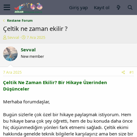
Giriş yap
Kayıt ol
Kestane Forum
Çeltik ne zaman ekilir ?
K
B
Sevval
7 Ara 2025
o
a
n
ş
Sevval
u
l
New member
y
a
u
n
b
g
7 Ara 2025
#1
a
ı
ş
ç
Çeltik Ne Zaman Ekilir? Bir Hikaye Üzerinden
l
t
Düşünceler
a
a
t
r
Merhaba forumdaşlar,
a
i
n
h
Bugün sizlerle çok özel bir hikaye paylaşmak istiyorum. Hem
i
bu hikaye bana çok şey öğretti, hem de bu konuda daha önce
hiç düşünmediğim yönleri fark etmemi sağladı. Çeltik ekimi
hakkında genelde teknik bilgilerle karşılaşırız ama ben size bir