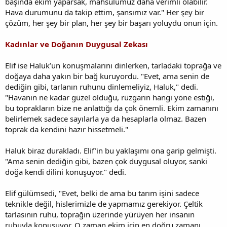
başında ekim yaparsak, mahsulümüz daha verimli olabilir.
Hava durumunu da takip ettim, şansımız var." Her şey bir
çözüm, her şey bir plan, her şey bir başarı yoluydu onun için.
Kadınlar ve Doğanın Duygusal Zekası
Elif ise Haluk’un konuşmalarını dinlerken, tarladaki toprağa ve
doğaya daha yakın bir bağ kuruyordu. "Evet, ama senin de
dediğin gibi, tarlanın ruhunu dinlemeliyiz, Haluk," dedi.
"Havanın ne kadar güzel olduğu, rüzgarın hangi yöne estiği,
bu toprakların bize ne anlattığı da çok önemli. Ekim zamanını
belirlemek sadece sayılarla ya da hesaplarla olmaz. Bazen
toprak da kendini hazır hissetmeli."
Haluk biraz durakladı. Elif’in bu yaklaşımı ona garip gelmişti.
"Ama senin dediğin gibi, bazen çok duygusal oluyor, sanki
doğa kendi dilini konuşuyor." dedi.
Elif gülümsedi, "Evet, belki de ama bu tarım işini sadece
teknikle değil, hislerimizle de yapmamız gerekiyor. Çeltik
tarlasının ruhu, toprağın üzerinde yürüyen her insanın
ruhuyla konuşuyor. O zaman ekim için en doğru zamanı