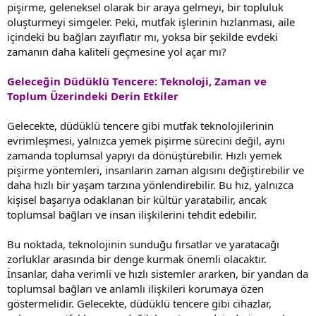
pişirme, geleneksel olarak bir araya gelmeyi, bir topluluk
oluşturmeyi simgeler. Peki, mutfak işlerinin hızlanması, aile
içindeki bu bağları zayıflatır mı, yoksa bir şekilde evdeki
zamanın daha kaliteli geçmesine yol açar mı?
Geleceğin Düdüklü Tencere: Teknoloji, Zaman ve
Toplum Üzerindeki Derin Etkiler
Gelecekte, düdüklü tencere gibi mutfak teknolojilerinin
evrimleşmesi, yalnızca yemek pişirme sürecini değil, aynı
zamanda toplumsal yapıyı da dönüştürebilir. Hızlı yemek
pişirme yöntemleri, insanların zaman algısını değiştirebilir ve
daha hızlı bir yaşam tarzına yönlendirebilir. Bu hız, yalnızca
kişisel başarıya odaklanan bir kültür yaratabilir, ancak
toplumsal bağları ve insan ilişkilerini tehdit edebilir.
Bu noktada, teknolojinin sunduğu fırsatlar ve yaratacağı
zorluklar arasında bir denge kurmak önemli olacaktır.
İnsanlar, daha verimli ve hızlı sistemler ararken, bir yandan da
toplumsal bağları ve anlamlı ilişkileri korumaya özen
göstermelidir. Gelecekte, düdüklü tencere gibi cihazlar,