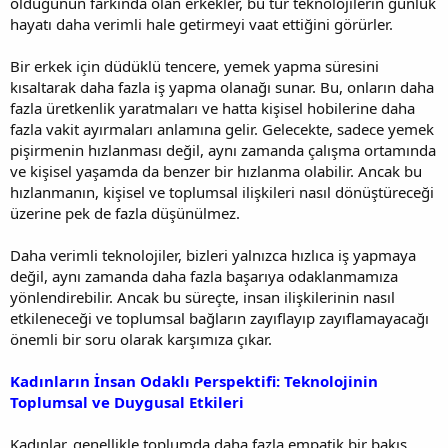
olduğunun farkında olan erkekler, bu tür teknolojilerin günlük
hayatı daha verimli hale getirmeyi vaat ettiğini görürler.
Bir erkek için düdüklü tencere, yemek yapma süresini
kısaltarak daha fazla iş yapma olanağı sunar. Bu, onların daha
fazla üretkenlik yaratmaları ve hatta kişisel hobilerine daha
fazla vakit ayırmaları anlamına gelir. Gelecekte, sadece yemek
pişirmenin hızlanması değil, aynı zamanda çalışma ortamında
ve kişisel yaşamda da benzer bir hızlanma olabilir. Ancak bu
hızlanmanın, kişisel ve toplumsal ilişkileri nasıl dönüştüreceği
üzerine pek de fazla düşünülmez.
Daha verimli teknolojiler, bizleri yalnızca hızlıca iş yapmaya
değil, aynı zamanda daha fazla başarıya odaklanmamıza
yönlendirebilir. Ancak bu süreçte, insan ilişkilerinin nasıl
etkileneceği ve toplumsal bağların zayıflayıp zayıflamayacağı
önemli bir soru olarak karşımıza çıkar.
Kadınların İnsan Odaklı Perspektifi: Teknolojinin
Toplumsal ve Duygusal Etkileri
Kadınlar, genellikle toplumda daha fazla empatik bir bakış