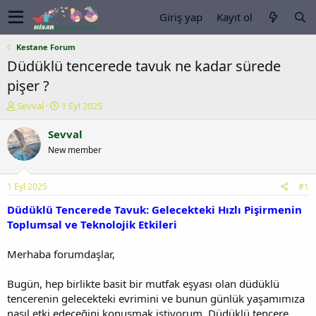
Giriş yap
Kayıt ol
Kestane Forum
Düdüklü tencerede tavuk ne kadar sürede
pişer ?
K
B
Sevval
1 Eyl 2025
o
a
n
ş
Sevval
u
l
New member
y
a
u
n
b
g
1 Eyl 2025
#1
a
ı
ş
ç
Düdüklü Tencerede Tavuk: Gelecekteki Hızlı Pişirmenin
l
t
Toplumsal ve Teknolojik Etkileri
a
a
t
r
Merhaba forumdaşlar,
a
i
n
h
Bugün, hep birlikte basit bir mutfak eşyası olan düdüklü
i
tencerenin gelecekteki evrimini ve bunun günlük yaşamımıza
nasıl etki edeceğini konuşmak istiyorum. Düdüklü tencere,