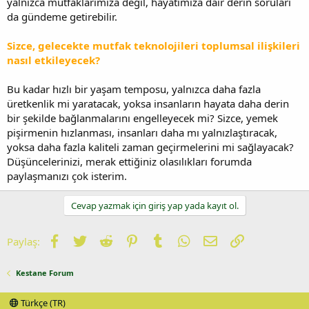
yalnızca mutfaklarımıza değil, hayatımıza dair derin soruları
da gündeme getirebilir.
Sizce, gelecekte mutfak teknolojileri toplumsal ilişkileri
nasıl etkileyecek?
Bu kadar hızlı bir yaşam temposu, yalnızca daha fazla
üretkenlik mi yaratacak, yoksa insanların hayata daha derin
bir şekilde bağlanmalarını engelleyecek mi? Sizce, yemek
pişirmenin hızlanması, insanları daha mı yalnızlaştıracak,
yoksa daha fazla kaliteli zaman geçirmelerini mi sağlayacak?
Düşüncelerinizi, merak ettiğiniz olasılıkları forumda
paylaşmanızı çok isterim.
Cevap yazmak için giriş yap yada kayıt ol.
Facebook
Twitter
Reddit
Pinterest
Tumblr
WhatsApp
E-posta
Link
Paylaş:
Kestane Forum
Türkçe (TR)