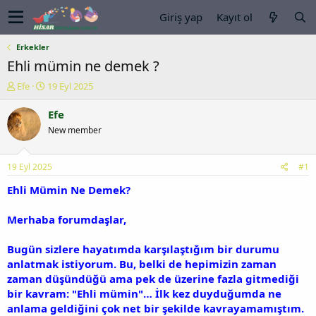
Giriş yap
Kayıt ol
Erkekler
Ehli mümin ne demek ?
K
B
Efe
19 Eyl 2025
o
a
n
ş
Efe
u
l
New member
y
a
u
n
b
g
19 Eyl 2025
#1
a
ı
ş
ç
Ehli Mümin Ne Demek?
l
t
a
a
Merhaba forumdaşlar,
t
r
a
i
Bugün sizlere hayatımda karşılaştığım bir durumu
n
h
anlatmak istiyorum. Bu, belki de hepimizin zaman
i
zaman düşündüğü ama pek de üzerine fazla gitmediği
bir kavram: "Ehli mümin"… İlk kez duyduğumda ne
anlama geldiğini çok net bir şekilde kavrayamamıştım.