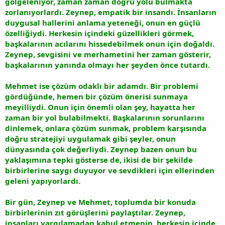
gölgeleniyor, zaman zaman doğru yolu bulmakta
zorlanıyorlardı. Zeynep, empatik bir insandı. İnsanların
duygusal hallerini anlama yeteneği, onun en güçlü
özelliğiydi. Herkesin içindeki güzellikleri görmek,
başkalarının acılarını hissedebilmek onun için doğaldı.
Zeynep, sevgisini ve merhametini her zaman gösterir,
başkalarının yanında olmayı her şeyden önce tutardı.
Mehmet ise çözüm odaklı bir adamdı. Bir problemi
gördüğünde, hemen bir çözüm önerisi sunmaya
meyilliydi. Onun için önemli olan şey, hayatta her
zaman bir yol bulabilmekti. Başkalarının sorunlarını
dinlemek, onlara çözüm sunmak, problem karşısında
doğru stratejiyi uygulamak gibi şeyler, onun
dünyasında çok değerliydi. Zeynep bazen onun bu
yaklaşımına tepki gösterse de, ikisi de bir şekilde
birbirlerine saygı duyuyor ve sevdikleri için ellerinden
geleni yapıyorlardı.
Bir gün, Zeynep ve Mehmet, toplumda bir konuda
birbirlerinin zıt görüşlerini paylaştılar. Zeynep,
insanları yargılamadan kabul etmenin, herkesin içinde