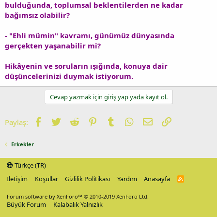
bulduğunda, toplumsal beklentilerden ne kadar
bağımsız olabilir?
- "Ehli mümin" kavramı, günümüz dünyasında
gerçekten yaşanabilir mi?
Hikâyenin ve soruların ışığında, konuya dair
düşüncelerinizi duymak istiyorum.
Cevap yazmak için giriş yap yada kayıt ol.
Facebook
Twitter
Reddit
Pinterest
Tumblr
WhatsApp
E-posta
Link
Paylaş:
Erkekler
Türkçe (TR)
İletişim
Koşullar
Gizlilik Politikası
Yardım
Anasayfa
R
S
S
Forum software by XenForo™
© 2010-2019 XenForo Ltd.
Büyük Forum
Kalabalık Yalnızlık