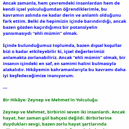
Ancak zamanla, hem çevremdeki insanlardan hem de
kendi içsel yolculuğumdan öğrendiklerimle, bu
kavramın aslında ne kadar derin ve anlamlı olduğunu
fark ettim. Belki de hepimizin içinde barındırdığı, ancak
bazen gözden kaçırdığımız bir potansiyelin
yansımasıydı “ehli mümin” olmak.
İçinde bulunduğumuz toplumda, bazen dışsal koşullar
bizi o kadar etkileyebilir ki, içsel değerlerimizi
anlamakta zorlanabiliriz. Ancak “ehli mümin” olmak, bir
insanın içindeki en saf, en samimi halini bulmasıyla
alakalıdır. Hikâyemin kahramanlarıyla bu kavramı daha
iyi keşfedeceğimize inanıyorum.
---
Bir Hikâye: Zeynep ve Mehmet’in Yolculuğu
Zeynep ve Mehmet, birbirini seven iki insanlardı. Ancak
hayat, her zaman gül bahçesi değildi. Birbirlerine
duydukları sevgi, bazen zorlu hayat şartlarında