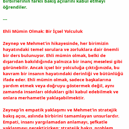
birbirlerinin farklı bakış açılarını kabul etmeyi
öğrendiler.
---
Ehli Mümin Olmak: Bir İçsel Yolculuk
Zeynep ve Mehmet’in hikayesinde, her birimizin
hayatındaki temel sorulara ve zorluklara dair önemli
bir ders bulunuyor. Ehli mümin olmak, belki de
dışarıdan bakıldığında yalnızca bir inanç meselesi gibi
görünebilir. Ancak içsel bir yolculuğa çıktığınızda, bu
kavram bir insanın hayatındaki derinliği ve bütünlüğü
ifade eder. Ehli mümin olmak, sadece başkalarına
yardım etmek veya doğruyu göstermek değil, aynı
zamanda insanları oldukları gibi kabul edebilmek ve
onlara merhametle yaklaşabilmektir.
Zeynep’in empatik yaklaşımı ve Mehmet’in stratejik
bakış açısı, aslında birbirini tamamlayan unsurlardır.
Empati, insanı yargılamadan anlamayı, şefkatle
yaklaşmayı gerektirirken; stratejik bakış, problem