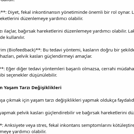
i**: Diyet, fekal inkontinansın yönetiminde önemli bir rol oynar. L
reketlerini düzenlemeye yardımcı olabilir.
zı ilaçlar, bağırsak hareketlerini düzenlemeye yardımcı olabilir. Lak
e kullanılır.
irim (Biofeedback)**: Bu tedavi yöntemi, kasların doğru bir şekild
ihazları, pelvik kasları güçlendirmeyi amaçlar.
: Eğer diğer tedavi yöntemleri başarılı olmazsa, cerrahi müdahal
bi seçenekler düşünülebilir.
n Yaşam Tarzı Değişiklikleri
şa çıkmak için yaşam tarzı değişiklikleri yapmak oldukça faydalıdır
yapmak pelvik kasları güçlendirebilir ve bağırsak hareketlerini düz
: Anksiyete veya stres, fekal inkontans semptomlarını kötüleştirebi
rmeye yardımcı olabilir.