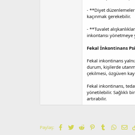
- **Diyet düzenlemeleri*
kaçınmak gerekebilir.
- **Tuvalet alışkanlıkl
inkontansı yönetmeye ya
Fekal İnkontinans Psi
Fekal inkontinans yalnı
durum, kişilerde utanma
çekilmesi, özgüven kayb
Fekal inkontinans, teda
yönetilebilir. Sağlıklı b
artırabilir.
Facebook
Twitter
Reddit
Pinterest
Tumblr
WhatsA
E-p
Paylaş: