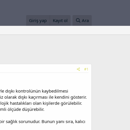
Giriş yap
Kayıt ol
Ara
#1
iyle dışkı kontrolünün kaybedilmesi
olarak dışkı kaçırması ile kendini gösterir.
ik hastalıkları olan kişilerde görülebilir.
emli ölçüde düşürebilir.
bir sağlık sorunudur. Bunun yanı sıra, kalıcı