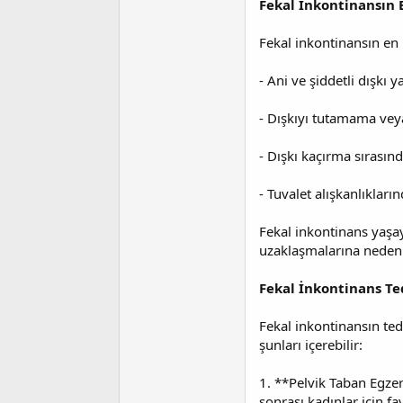
Fekal İnkontinansın B
Fekal inkontinansın en b
- Ani ve şiddetli dışkı 
- Dışkıyı tutamama ve
- Dışkı kaçırma sırasınd
- Tuvalet alışkanlıkların
Fekal inkontinans yaşa
uzaklaşmalarına neden o
Fekal İnkontinans Ted
Fekal inkontinansın teda
şunları içerebilir:
1. **Pelvik Taban Egzers
sonrası kadınlar için fay