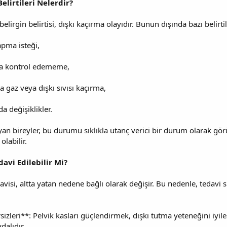
elirtileri Nelerdir?
elirgin belirtisi, dışkı kaçırma olayıdır. Bunun dışında bazı belirtil
yapma isteği,
ya kontrol edememe,
a gaz veya dışkı sıvısı kaçırma,
da değişiklikler.
yan bireyler, bu durumu sıklıkla utanç verici bir durum olarak gö
labilir.
avi Edilebilir Mi?
visi, altta yatan nedene bağlı olarak değişir. Bu nedenle, tedavi s
izleri**: Pelvik kasları güçlendirmek, dışkı tutma yeteneğini iyileş
dalıdır.