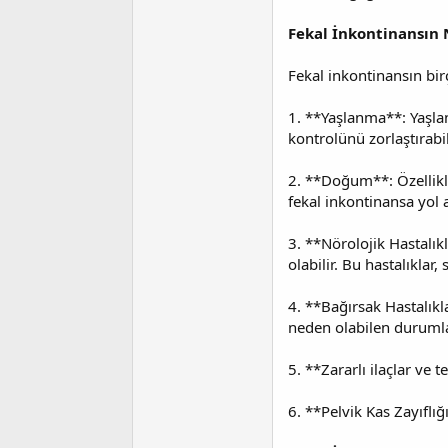
i
Fekal İnkontinansın 
Fekal inkontinansın birç
1. **Yaşlanma**: Yaşland
kontrolünü zorlaştırabil
2. **Doğum**: Özellikl
fekal inkontinansa yol a
3. **Nörolojik Hastalık
olabilir. Bu hastalıkla
4. **Bağırsak Hastalıkla
neden olabilen durumla
5. **Zararlı ilaçlar ve 
6. **Pelvik Kas Zayıflığ