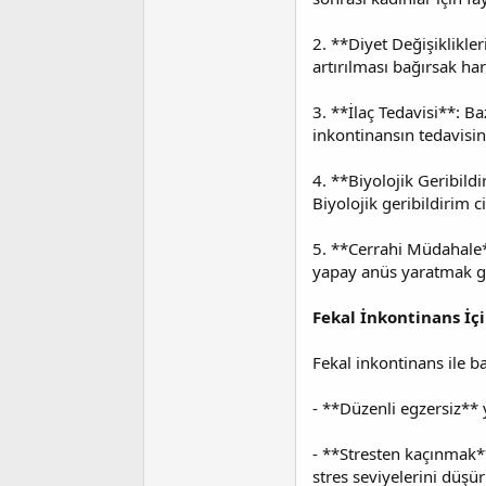
2. **Diyet Değişiklikler
artırılması bağırsak ha
3. **İlaç Tedavisi**: Ba
inkontinansın tedavisind
4. **Biyolojik Geribild
Biyolojik geribildirim c
5. **Cerrahi Müdahale**
yapay anüs yaratmak gi
Fekal İnkontinans İçi
Fekal inkontinans ile ba
- **Düzenli egzersiz** 
- **Stresten kaçınmak**
stres seviyelerini düşü