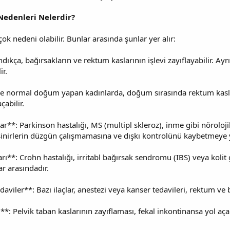
Nedenleri Nelerdir?
ok nedeni olabilir. Bunlar arasında şunlar yer alır:
ıkça, bağırsakların ve rektum kaslarının işlevi zayıflayabilir. Ayrıc
ir.
e normal doğum yapan kadınlarda, doğum sırasında rektum kasları 
çabilir.
lar**: Parkinson hastalığı, MS (multipl skleroz), inme gibi nöroloj
r, sinirlerin düzgün çalışmamasına ve dışkı kontrolünü kaybetmeye y
rı**: Crohn hastalığı, irritabl bağırsak sendromu (IBS) veya kolit 
r arasındadır.
tedaviler**: Bazı ilaçlar, anestezi veya kanser tedavileri, rektum ve 
ı**: Pelvik taban kaslarının zayıflaması, fekal inkontinansa yol aç