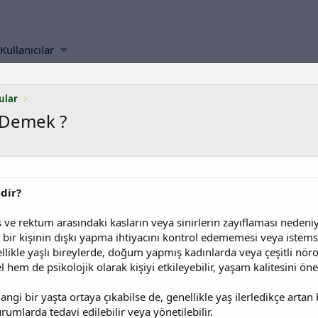
Kullanıcılar
ular
 Demek ?
dir?
 ve rektum arasındaki kasların veya sinirlerin zayıflaması neden
r kişinin dışkı yapma ihtiyacını kontrol edememesi veya istemsiz 
likle yaşlı bireylerde, doğum yapmış kadınlarda veya çeşitli nöroloj
l hem de psikolojik olarak kişiyi etkileyebilir, yaşam kalitesini ön
ngi bir yaşta ortaya çıkabilse de, genellikle yaş ilerledikçe artan 
urumlarda tedavi edilebilir veya yönetilebilir.