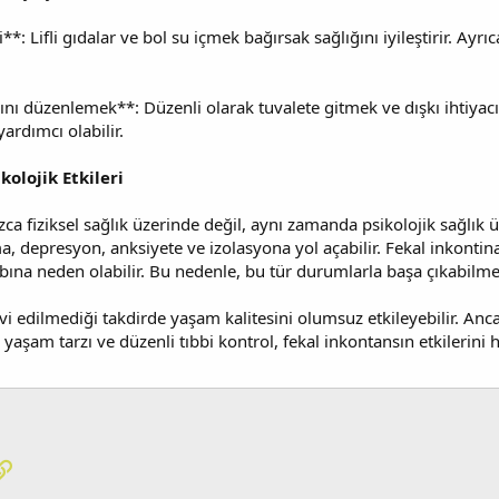
*: Lifli gıdalar ve bol su içmek bağırsak sağlığını iyileştirir. Ayrıc
arını düzenlemek**: Düzenli olarak tuvalete gitmek ve dışkı ihtiya
rdımcı olabilir.
kolojik Etkileri
zca fiziksel sağlık üzerinde değil, aynı zamanda psikolojik sağlık 
, depresyon, anksiyete ve izolasyona yol açabilir. Fekal inkontin
ına neden olabilir. Bu nedenle, bu tür durumlarla başa çıkabilmek
vi edilmediği takdirde yaşam kalitesini olumsuz etkileyebilir. An
ir yaşam tarzı ve düzenli tıbbi kontrol, fekal inkontansın etkilerini 
pp
osta
Link