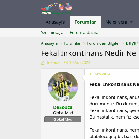
Anasayfa
Forumlar
Neler yeni
Yeni mesajlar
Forumlarda ara
Anasayfa
Forumlar
Forumdan Bilgiler
Duyur
Fekal Inkontinans Nedir Ne
K
B
DeSouza
19 Ara 2024
o
a
n
ş
19 Ara 2024
u
l
Fekal İnkontinans Ne
y
a
u
n
b
g
Fekal inkontinans, anüs
a
ı
durumudur. Bu durum, bi
DeSouza
ş
ç
Fekal inkontinans, genel
l
t
Global Mod
Bu hastalık, hem fizikse
a
a
Global Mod
t
r
a
i
Fekal inkontinans, herha
n
h
olabileceği gibi, bazı d