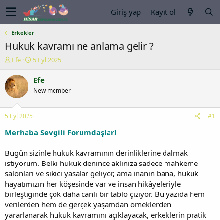
Giriş yap
Kayıt ol
Erkekler
Hukuk kavramı ne anlama gelir ?
K
B
Efe
5 Eyl 2025
o
a
n
ş
Efe
u
l
New member
y
a
u
n
b
g
5 Eyl 2025
#1
a
ı
ş
ç
Merhaba Sevgili Forumdaşlar!
l
t
a
a
Bugün sizinle hukuk kavramının derinliklerine dalmak
t
r
istiyorum. Belki hukuk denince aklınıza sadece mahkeme
a
i
salonları ve sıkıcı yasalar geliyor, ama inanın bana, hukuk
n
h
hayatımızın her köşesinde var ve insan hikâyeleriyle
i
birleştiğinde çok daha canlı bir tablo çiziyor. Bu yazıda hem
verilerden hem de gerçek yaşamdan örneklerden
yararlanarak hukuk kavramını açıklayacak, erkeklerin pratik