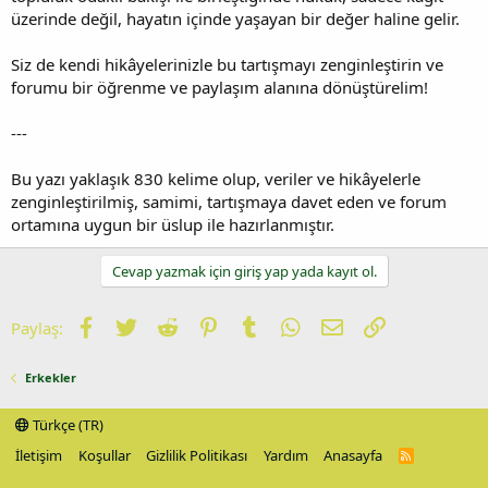
üzerinde değil, hayatın içinde yaşayan bir değer haline gelir.
Siz de kendi hikâyelerinizle bu tartışmayı zenginleştirin ve
forumu bir öğrenme ve paylaşım alanına dönüştürelim!
---
Bu yazı yaklaşık 830 kelime olup, veriler ve hikâyelerle
zenginleştirilmiş, samimi, tartışmaya davet eden ve forum
ortamına uygun bir üslup ile hazırlanmıştır.
Cevap yazmak için giriş yap yada kayıt ol.
Facebook
Twitter
Reddit
Pinterest
Tumblr
WhatsApp
E-posta
Link
Paylaş:
Erkekler
Türkçe (TR)
İletişim
Koşullar
Gizlilik Politikası
Yardım
Anasayfa
R
S
S