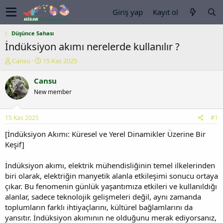
Giriş yap
Kayıt ol
Düşünce Sahası
İndüksiyon akımı nerelerde kullanılır ?
K
B
Cansu
15 Kas 2025
o
a
n
ş
Cansu
u
l
New member
y
a
u
n
b
g
15 Kas 2025
#1
a
ı
ş
ç
[İndüksiyon Akımı: Küresel ve Yerel Dinamikler Üzerine Bir
l
t
Keşif]
a
a
t
r
İndüksiyon akımı, elektrik mühendisliğinin temel ilkelerinden
a
i
biri olarak, elektriğin manyetik alanla etkileşimi sonucu ortaya
n
h
çıkar. Bu fenomenin günlük yaşantımıza etkileri ve kullanıldığı
i
alanlar, sadece teknolojik gelişmeleri değil, aynı zamanda
toplumların farklı ihtiyaçlarını, kültürel bağlamlarını da
yansıtır. İndüksiyon akımının ne olduğunu merak ediyorsanız,