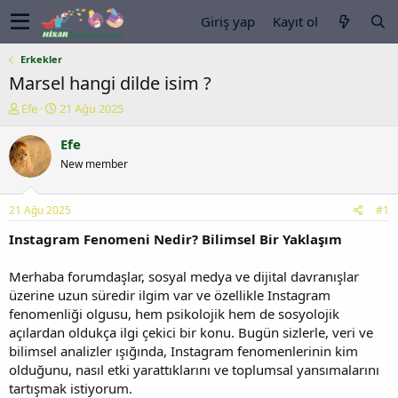
Giriş yap
Kayıt ol
Erkekler
Marsel hangi dilde isim ?
K
B
Efe
21 Ağu 2025
o
a
n
ş
Efe
u
l
New member
y
a
u
n
b
g
21 Ağu 2025
#1
a
ı
ş
ç
Instagram Fenomeni Nedir? Bilimsel Bir Yaklaşım
l
t
a
a
Merhaba forumdaşlar, sosyal medya ve dijital davranışlar
t
r
üzerine uzun süredir ilgim var ve özellikle Instagram
a
i
fenomenliği olgusu, hem psikolojik hem de sosyolojik
n
h
açılardan oldukça ilgi çekici bir konu. Bugün sizlerle, veri ve
i
bilimsel analizler ışığında, Instagram fenomenlerinin kim
olduğunu, nasıl etki yarattıklarını ve toplumsal yansımalarını
tartışmak istiyorum.