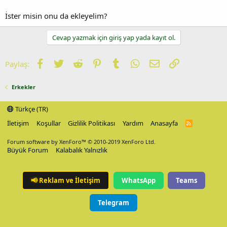
İster misin onu da ekleyelim?
Cevap yazmak için giriş yap yada kayıt ol.
Facebook
Twitter
Reddit
Pinterest
Tumblr
WhatsApp
E-posta
Link
Paylaş:
Erkekler
Türkçe (TR)
İletişim
Koşullar
Gizlilik Politikası
Yardım
Anasayfa
R
S
S
Forum software by XenForo™
© 2010-2019 XenForo Ltd.
Büyük Forum
Kalabalık Yalnızlık
📢
Reklam ve İletişim
WhatsApp
Teams
Telegram