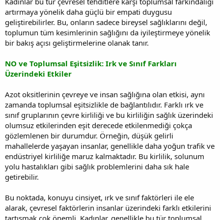
Kadınlar bu tür çevresel tehditlere karşı toplumsal farkındalığı
artırmaya yönelik daha güçlü bir empati duygusu
geliştirebilirler. Bu, onların sadece bireysel sağlıklarını değil,
toplumun tüm kesimlerinin sağlığını da iyileştirmeye yönelik
bir bakış açısı geliştirmelerine olanak tanır.
NO ve Toplumsal Eşitsizlik: Irk ve Sınıf Farkları
Üzerindeki Etkiler
Azot oksitlerinin çevreye ve insan sağlığına olan etkisi, aynı
zamanda toplumsal eşitsizlikle de bağlantılıdır. Farklı ırk ve
sınıf gruplarının çevre kirliliği ve bu kirliliğin sağlık üzerindeki
olumsuz etkilerinden eşit derecede etkilenmediği çokça
gözlemlenen bir durumdur. Örneğin, düşük gelirli
mahallelerde yaşayan insanlar, genellikle daha yoğun trafik ve
endüstriyel kirliliğe maruz kalmaktadır. Bu kirlilik, solunum
yolu hastalıkları gibi sağlık problemlerini daha sık hale
getirebilir.
Bu noktada, konuyu cinsiyet, ırk ve sınıf faktörleri ile ele
alarak, çevresel faktörlerin insanlar üzerindeki farklı etkilerini
tartışmak çok önemli. Kadınlar, genellikle bu tür toplumsal