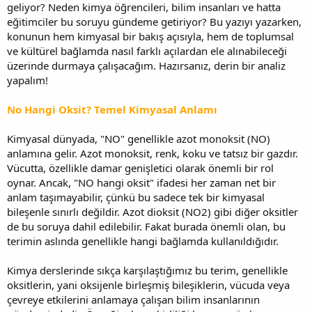
geliyor? Neden kimya öğrencileri, bilim insanları ve hatta
eğitimciler bu soruyu gündeme getiriyor? Bu yazıyı yazarken,
konunun hem kimyasal bir bakış açısıyla, hem de toplumsal
ve kültürel bağlamda nasıl farklı açılardan ele alınabileceği
üzerinde durmaya çalışacağım. Hazırsanız, derin bir analiz
yapalım!
No Hangi Oksit? Temel Kimyasal Anlamı
Kimyasal dünyada, "NO" genellikle azot monoksit (NO)
anlamına gelir. Azot monoksit, renk, koku ve tatsız bir gazdır.
Vücutta, özellikle damar genişletici olarak önemli bir rol
oynar. Ancak, "NO hangi oksit" ifadesi her zaman net bir
anlam taşımayabilir, çünkü bu sadece tek bir kimyasal
bileşenle sınırlı değildir. Azot dioksit (NO2) gibi diğer oksitler
de bu soruya dahil edilebilir. Fakat burada önemli olan, bu
terimin aslında genellikle hangi bağlamda kullanıldığıdır.
Kimya derslerinde sıkça karşılaştığımız bu terim, genellikle
oksitlerin, yani oksijenle birleşmiş bileşiklerin, vücuda veya
çevreye etkilerini anlamaya çalışan bilim insanlarının