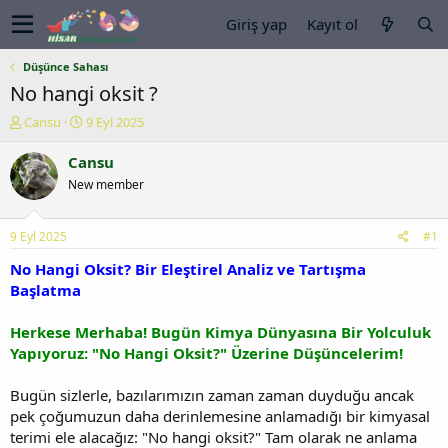
Giriş yap
Kayıt ol
Düşünce Sahası
No hangi oksit ?
K
B
Cansu
9 Eyl 2025
o
a
n
ş
Cansu
u
l
New member
y
a
u
n
b
g
9 Eyl 2025
#1
a
ı
ş
ç
No Hangi Oksit? Bir Eleştirel Analiz ve Tartışma
l
t
Başlatma
a
a
t
r
Herkese Merhaba! Bugün Kimya Dünyasına Bir Yolculuk
a
i
Yapıyoruz: "No Hangi Oksit?" Üzerine Düşüncelerim!
n
h
i
Bugün sizlerle, bazılarımızın zaman zaman duyduğu ancak
pek çoğumuzun daha derinlemesine anlamadığı bir kimyasal
terimi ele alacağız: "No hangi oksit?" Tam olarak ne anlama