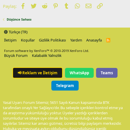
Facebook
Twitter
Reddit
Pinterest
Tumblr
WhatsApp
E-posta
Link
Paylaş:
Düşünce Sahası
Türkçe (TR)
İletişim
Koşullar
Gizlilik Politikası
Yardım
Anasayfa
R
S
S
Forum software by XenForo™
© 2010-2019 XenForo Ltd.
Büyük Forum
Kalabalık Yalnızlık
📢
Reklam ve İletişim
WhatsApp
Teams
Telegram
Yasal Uyarı: Forum Sitemiz; 5651 Sayılı Kanun kapsamında BTK
tarafından onaylı Yer Sağlayıcı'dır. Bu sebeple içerikleri kontrol etme ya
da araştırma yükümlülüğü yoktur. Üyeler yazdığı içeriklerden
sorumludur ve siteye üye olmak ile bu sorumluluğu kabul etmiş
sayılırlar. Sitemiz kar amacı gütmez, ücretsiz bilgi paylaşım merkezidir.
Hukuka ve mevzuata aykırı olduğunu düşündüğünüz içeriği