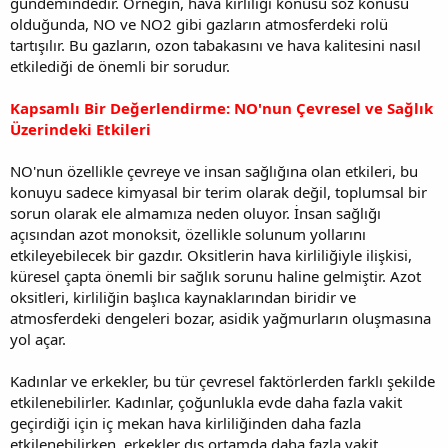
gündemindedir. Örneğin, hava kirliliği konusu söz konusu
olduğunda, NO ve NO2 gibi gazların atmosferdeki rolü
tartışılır. Bu gazların, ozon tabakasını ve hava kalitesini nasıl
etkilediği de önemli bir sorudur.
Kapsamlı Bir Değerlendirme: NO'nun Çevresel ve Sağlık
Üzerindeki Etkileri
NO'nun özellikle çevreye ve insan sağlığına olan etkileri, bu
konuyu sadece kimyasal bir terim olarak değil, toplumsal bir
sorun olarak ele almamıza neden oluyor. İnsan sağlığı
açısından azot monoksit, özellikle solunum yollarını
etkileyebilecek bir gazdır. Oksitlerin hava kirliliğiyle ilişkisi,
küresel çapta önemli bir sağlık sorunu haline gelmiştir. Azot
oksitleri, kirliliğin başlıca kaynaklarından biridir ve
atmosferdeki dengeleri bozar, asidik yağmurların oluşmasına
yol açar.
Kadınlar ve erkekler, bu tür çevresel faktörlerden farklı şekilde
etkilenebilirler. Kadınlar, çoğunlukla evde daha fazla vakit
geçirdiği için iç mekan hava kirliliğinden daha fazla
etkilenebilirken, erkekler dış ortamda daha fazla vakit