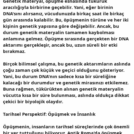
Genetik materyal, öpüşme esnasında tükürük
aracılığıyla birbirine geçebilir. Yani, eğer birinin
DNA'sını alırsanız, vücudunuzda birkaç saat ile birkaç
gün arasında kalabilir. Bu, öpüşmenin türüne ve her iki
kişinin genetik yapısına göre değişebilir. Ancak, bu
durum genetik materyalin tamamen kaybolması
anlamına gelmez. Öpüşme sırasında gerçekten bir DNA
aktarımı gerçekleşir, ancak bu, uzun süreli bir etki
bırakmaz.
Birçok bilimsel çalışma, bu genetik aktarımların aslında
çoğu zaman çok küçük ve geçici olduğunu gösteriyor.
Yani, bu durum DNA'nın sadece kısa bir süreliğine
kalacağı bir durumdur ve genetik mirasınızı etkilemez.
Buna rağmen, tükürükten alınan genetik materyalin
vücutta kısa bir süre bulunması, aslında oldukça dikkat
çekici bir biyolojik olaydır.
Tarihsel Perspektif: Öpüşmek ve İnsanlık
Öpüşmenin, insanların tarihsel süreçlerinde çok önemli
bir yer tuttuğunu biliyoruz. Antik Roma'da öpüşmek,