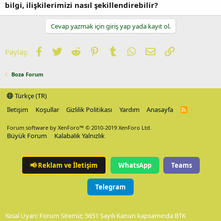
bilgi, ilişkilerimizi nasıl şekillendirebilir?
Cevap yazmak için giriş yap yada kayıt ol.
Facebook
Twitter
Reddit
Pinterest
Tumblr
WhatsApp
E-posta
Link
Paylaş:
Boza Forum
Türkçe (TR)
İletişim
Koşullar
Gizlilik Politikası
Yardım
Anasayfa
R
S
S
Forum software by XenForo™
© 2010-2019 XenForo Ltd.
Büyük Forum
Kalabalık Yalnızlık
📢
Reklam ve İletişim
WhatsApp
Teams
Telegram
Yasal Uyarı: Forum Sitemiz; 5651 Sayılı Kanun kapsamında BTK