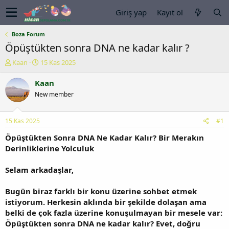
Giriş yap
Kayıt ol
Boza Forum
Öpüştükten sonra DNA ne kadar kalır ?
K
B
Kaan
15 Kas 2025
o
a
n
ş
Kaan
u
l
New member
y
a
u
n
b
g
15 Kas 2025
#1
a
ı
ş
ç
Öpüştükten Sonra DNA Ne Kadar Kalır? Bir Merakın
l
t
Derinliklerine Yolculuk
a
a
t
r
Selam arkadaşlar,
a
i
n
h
Bugün biraz farklı bir konu üzerine sohbet etmek
i
istiyorum. Herkesin aklında bir şekilde dolaşan ama
belki de çok fazla üzerine konuşulmayan bir mesele var:
Öpüştükten sonra DNA ne kadar kalır? Evet, doğru