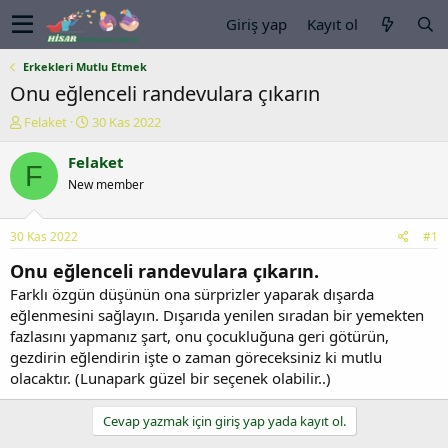
Giriş yap
Kayıt ol
Erkekleri Mutlu Etmek
Onu eğlenceli randevulara çıkarın
K
B
Felaket
30 Kas 2022
o
a
n
ş
Felaket
F
u
l
New member
y
a
u
n
b
g
30 Kas 2022
#1
a
ı
ş
ç
Onu eğlenceli randevulara çıkarın.
l
t
Farklı özgün düşünün ona sürprizler yaparak dışarda
a
a
eğlenmesini sağlayın. Dışarıda yenilen sıradan bir yemekten
t
r
fazlasını yapmanız şart, onu çocukluğuna geri götürün,
a
i
n
h
gezdirin eğlendirin işte o zaman göreceksiniz ki mutlu
i
olacaktır. (Lunapark güzel bir seçenek olabilir..)
Cevap yazmak için giriş yap yada kayıt ol.