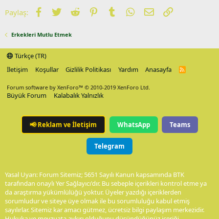
Facebook
Twitter
Reddit
Pinterest
Tumblr
WhatsApp
E-posta
Link
Paylaş:
Erkekleri Mutlu Etmek
Türkçe (TR)
İletişim
Koşullar
Gizlilik Politikası
Yardım
Anasayfa
R
S
S
Forum software by XenForo™
© 2010-2019 XenForo Ltd.
Büyük Forum
Kalabalık Yalnızlık
📢
Reklam ve İletişim
WhatsApp
Teams
Telegram
Yasal Uyarı: Forum Sitemiz; 5651 Sayılı Kanun kapsamında BTK
tarafından onaylı Yer Sağlayıcı'dır. Bu sebeple içerikleri kontrol etme ya
da araştırma yükümlülüğü yoktur. Üyeler yazdığı içeriklerden
sorumludur ve siteye üye olmak ile bu sorumluluğu kabul etmiş
sayılırlar. Sitemiz kar amacı gütmez, ücretsiz bilgi paylaşım merkezidir.
Hukuka ve mevzuata aykırı olduğunu düşündüğünüz içeriği