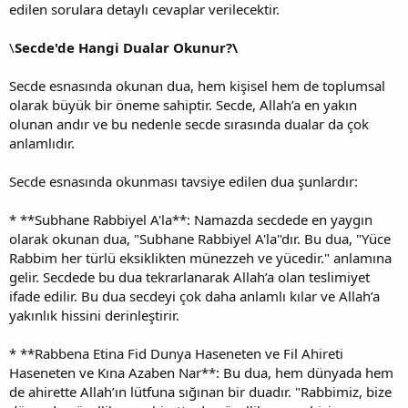
edilen sorulara detaylı cevaplar verilecektir.
\
Secde'de Hangi Dualar Okunur?\
Secde esnasında okunan dua, hem kişisel hem de toplumsal
olarak büyük bir öneme sahiptir. Secde, Allah’a en yakın
olunan andır ve bu nedenle secde sırasında dualar da çok
anlamlıdır.
Secde esnasında okunması tavsiye edilen dua şunlardır:
* **Subhane Rabbiyel A'la**: Namazda secdede en yaygın
olarak okunan dua, "Subhane Rabbiyel A'la"dır. Bu dua, "Yüce
Rabbim her türlü eksiklikten münezzeh ve yücedir." anlamına
gelir. Secdede bu dua tekrarlanarak Allah’a olan teslimiyet
ifade edilir. Bu dua secdeyi çok daha anlamlı kılar ve Allah’a
yakınlık hissini derinleştirir.
* **Rabbena Etina Fid Dunya Haseneten ve Fil Ahireti
Haseneten ve Kına Azaben Nar**: Bu dua, hem dünyada hem
de ahirette Allah’ın lütfuna sığınan bir duadır. "Rabbimiz, bize