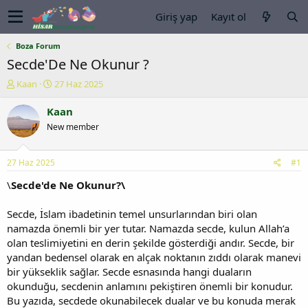
Giriş yap
Kayıt ol
Boza Forum
Secde'De Ne Okunur ?
K
B
Kaan
27 Haz 2025
o
a
n
ş
Kaan
u
l
New member
y
a
u
n
b
g
27 Haz 2025
#1
a
ı
ş
ç
\
Secde'de Ne Okunur?\
l
t
a
a
Secde, İslam ibadetinin temel unsurlarından biri olan
t
r
namazda önemli bir yer tutar. Namazda secde, kulun Allah’a
a
i
olan teslimiyetini en derin şekilde gösterdiği andır. Secde, bir
n
h
yandan bedensel olarak en alçak noktanın zıddı olarak manevi
i
bir yükseklik sağlar. Secde esnasında hangi duaların
okunduğu, secdenin anlamını pekiştiren önemli bir konudur.
Bu yazıda, secdede okunabilecek dualar ve bu konuda merak