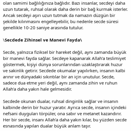
olan samimi bağlılığınıza bağlıdır. Bazı insanlar, secdeyi daha
uzun tutarak, ruhsal olarak daha derin bir bağ kurmak isterler.
Ancak secdeyi aşırı uzun tutmak da namazın düzgün bir
şekilde kılınmasını engelleyebilir, bu nedenle secde süresi
genellikle 10-20 saniye arasında tutulur.
\
Secdede Zihinsel ve Manevi Fayda\
Secde, yalnızca fiziksel bir hareket değil, aynı zamanda büyük
bir manevi fayda sağlar. Secdeye kapanarak Allah’a teslimiyet
göstermek, kişiyi dünya sorunlarından uzaklaştırarak huzur
ve sakinlik getirir. Secdede okumalar yapılırken, insanın kalbi
arınır ve dünyadaki sıkıntılar bir an için unutulur. Secde,
sadece dua etme yeri değil, aynı zamanda zihin ve ruhun
Allah’a daha yakın hale gelmesidir.
Secdede okunan dualar, ruhsal dinginlik sağlar ve insanın
kalbinde derin bir huzur yaratır. Ayrıca secde, insanın içindeki
nefsani duyguları törpüler, ona sabır ve metanet kazandırır.
Her bir secde, insanı Allah’a daha yakın kılar, bu yüzden secde
esnasında yapılan dualar büyük anlam taşır.