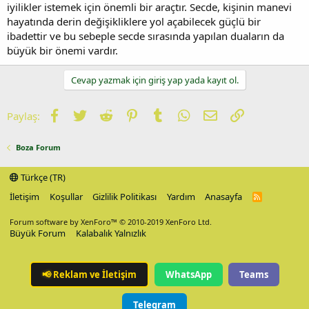
iyilikler istemek için önemli bir araçtır. Secde, kişinin manevi
hayatında derin değişikliklere yol açabilecek güçlü bir
ibadettir ve bu sebeple secde sırasında yapılan duaların da
büyük bir önemi vardır.
Cevap yazmak için giriş yap yada kayıt ol.
Facebook
Twitter
Reddit
Pinterest
Tumblr
WhatsApp
E-posta
Link
Paylaş:
Boza Forum
Türkçe (TR)
İletişim
Koşullar
Gizlilik Politikası
Yardım
Anasayfa
R
S
S
Forum software by XenForo™
© 2010-2019 XenForo Ltd.
Büyük Forum
Kalabalık Yalnızlık
📢
Reklam ve İletişim
WhatsApp
Teams
Telegram