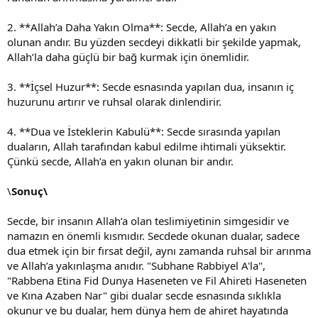
2. **Allah’a Daha Yakın Olma**: Secde, Allah’a en yakın
olunan andır. Bu yüzden secdeyi dikkatli bir şekilde yapmak,
Allah’la daha güçlü bir bağ kurmak için önemlidir.
3. **İçsel Huzur**: Secde esnasında yapılan dua, insanın iç
huzurunu artırır ve ruhsal olarak dinlendirir.
4. **Dua ve İsteklerin Kabulü**: Secde sırasında yapılan
duaların, Allah tarafından kabul edilme ihtimali yüksektir.
Çünkü secde, Allah’a en yakın olunan bir andır.
\
Sonuç\
Secde, bir insanın Allah’a olan teslimiyetinin simgesidir ve
namazın en önemli kısmıdır. Secdede okunan dualar, sadece
dua etmek için bir fırsat değil, aynı zamanda ruhsal bir arınma
ve Allah’a yakınlaşma anıdır. "Subhane Rabbiyel A'la",
"Rabbena Etina Fid Dunya Haseneten ve Fil Ahireti Haseneten
ve Kına Azaben Nar" gibi dualar secde esnasında sıklıkla
okunur ve bu dualar, hem dünya hem de ahiret hayatında