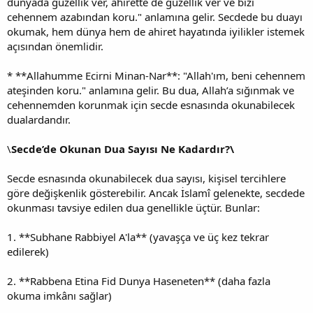
dünyada güzellik ver, ahirette de güzellik ver ve bizi
cehennem azabından koru." anlamına gelir. Secdede bu duayı
okumak, hem dünya hem de ahiret hayatında iyilikler istemek
açısından önemlidir.
* **Allahumme Ecirni Minan-Nar**: "Allah'ım, beni cehennem
ateşinden koru." anlamına gelir. Bu dua, Allah’a sığınmak ve
cehennemden korunmak için secde esnasında okunabilecek
dualardandır.
\
Secde’de Okunan Dua Sayısı Ne Kadardır?\
Secde esnasında okunabilecek dua sayısı, kişisel tercihlere
göre değişkenlik gösterebilir. Ancak İslamî gelenekte, secdede
okunması tavsiye edilen dua genellikle üçtür. Bunlar:
1. **Subhane Rabbiyel A'la** (yavaşça ve üç kez tekrar
edilerek)
2. **Rabbena Etina Fid Dunya Haseneten** (daha fazla
okuma imkânı sağlar)