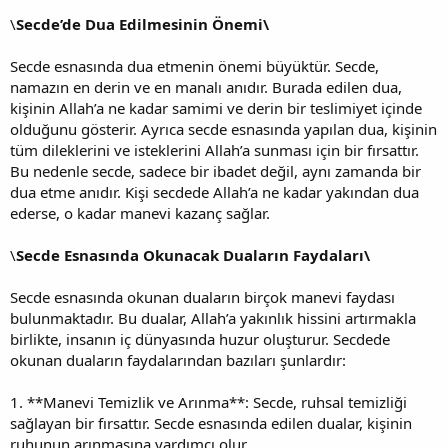
\
Secde’de Dua Edilmesinin Önemi\
Secde esnasında dua etmenin önemi büyüktür. Secde,
namazın en derin ve en manalı anıdır. Burada edilen dua,
kişinin Allah’a ne kadar samimi ve derin bir teslimiyet içinde
olduğunu gösterir. Ayrıca secde esnasında yapılan dua, kişinin
tüm dileklerini ve isteklerini Allah’a sunması için bir fırsattır.
Bu nedenle secde, sadece bir ibadet değil, aynı zamanda bir
dua etme anıdır. Kişi secdede Allah’a ne kadar yakından dua
ederse, o kadar manevi kazanç sağlar.
\
Secde Esnasında Okunacak Duaların Faydaları\
Secde esnasında okunan duaların birçok manevi faydası
bulunmaktadır. Bu dualar, Allah’a yakınlık hissini artırmakla
birlikte, insanın iç dünyasında huzur oluşturur. Secdede
okunan duaların faydalarından bazıları şunlardır:
1. **Manevi Temizlik ve Arınma**: Secde, ruhsal temizliği
sağlayan bir fırsattır. Secde esnasında edilen dualar, kişinin
ruhunun arınmasına yardımcı olur.