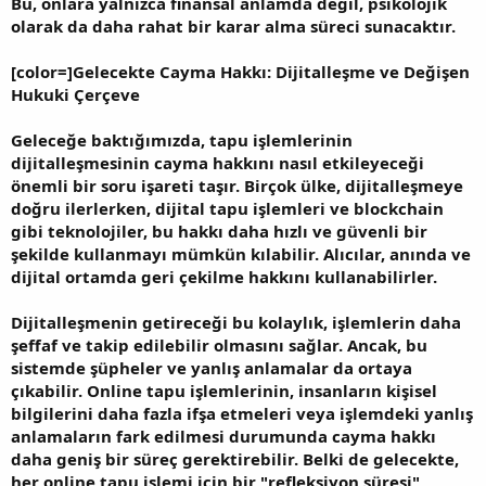
Bu, onlara yalnızca finansal anlamda değil, psikolojik
olarak da daha rahat bir karar alma süreci sunacaktır.
[color=]Gelecekte Cayma Hakkı: Dijitalleşme ve Değişen
Hukuki Çerçeve
Geleceğe baktığımızda, tapu işlemlerinin
dijitalleşmesinin cayma hakkını nasıl etkileyeceği
önemli bir soru işareti taşır. Birçok ülke, dijitalleşmeye
doğru ilerlerken, dijital tapu işlemleri ve blockchain
gibi teknolojiler, bu hakkı daha hızlı ve güvenli bir
şekilde kullanmayı mümkün kılabilir. Alıcılar, anında ve
dijital ortamda geri çekilme hakkını kullanabilirler.
Dijitalleşmenin getireceği bu kolaylık, işlemlerin daha
şeffaf ve takip edilebilir olmasını sağlar. Ancak, bu
sistemde şüpheler ve yanlış anlamalar da ortaya
çıkabilir. Online tapu işlemlerinin, insanların kişisel
bilgilerini daha fazla ifşa etmeleri veya işlemdeki yanlış
anlamaların fark edilmesi durumunda cayma hakkı
daha geniş bir süreç gerektirebilir. Belki de gelecekte,
her online tapu işlemi için bir "refleksiyon süresi"