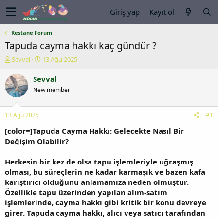
Giriş yap
Kayıt ol
Kestane Forum
Tapuda cayma hakkı kaç gündür ?
K
B
Sevval
13 Ağu 2025
o
a
n
ş
Sevval
u
l
New member
y
a
u
n
b
g
13 Ağu 2025
#1
a
ı
ş
ç
[color=]Tapuda Cayma Hakkı: Gelecekte Nasıl Bir
l
t
Değişim Olabilir?
a
a
t
r
Herkesin bir kez de olsa tapu işlemleriyle uğraşmış
a
i
olması, bu süreçlerin ne kadar karmaşık ve bazen kafa
n
h
karıştırıcı olduğunu anlamamıza neden olmuştur.
i
Özellikle tapu üzerinden yapılan alım-satım
işlemlerinde, cayma hakkı gibi kritik bir konu devreye
girer. Tapuda cayma hakkı, alıcı veya satıcı tarafından