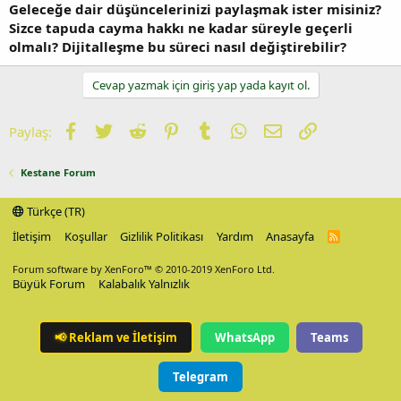
Geleceğe dair düşüncelerinizi paylaşmak ister misiniz?
Sizce tapuda cayma hakkı ne kadar süreyle geçerli
olmalı? Dijitalleşme bu süreci nasıl değiştirebilir?
Cevap yazmak için giriş yap yada kayıt ol.
Facebook
Twitter
Reddit
Pinterest
Tumblr
WhatsApp
E-posta
Link
Paylaş:
Kestane Forum
Türkçe (TR)
İletişim
Koşullar
Gizlilik Politikası
Yardım
Anasayfa
R
S
S
Forum software by XenForo™
© 2010-2019 XenForo Ltd.
Büyük Forum
Kalabalık Yalnızlık
📢
Reklam ve İletişim
WhatsApp
Teams
Telegram