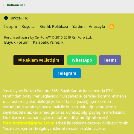
Kullanıcılar
Türkçe (TR)
İletişim
Koşullar
Gizlilik Politikası
Yardım
Anasayfa
R
S
S
Forum software by XenForo™
© 2010-2019 XenForo Ltd.
Büyük Forum
Kalabalık Yalnızlık
📢
Reklam ve İletişim
WhatsApp
Teams
Telegram
Yasal Uyarı: Forum Sitemiz; 5651 Sayılı Kanun kapsamında BTK
tarafından onaylı Yer Sağlayıcı'dır. Bu sebeple içerikleri kontrol etme ya
da araştırma yükümlülüğü yoktur. Üyeler yazdığı içeriklerden
sorumludur ve siteye üye olmak ile bu sorumluluğu kabul etmiş
sayılırlar. Sitemiz kar amacı gütmez, ücretsiz bilgi paylaşım merkezidir.
Hukuka ve mevzuata aykırı olduğunu düşündüğünüz içeriği
forumhizmeti@gmail.com
adresi ile iletişime geçerek bildirebilirsiniz.
Yasal süre içerisinde ilgili içerikler sitemizden kaldırılacaktır.