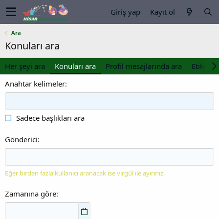
Giriş yap
Kayıt ol
Ara
Konuları ara
Her şeyi ara
Konuları ara
Profil mesajlarında ara
Etiketler
Anahtar kelimeler
Sadece başlıkları ara
Gönderici
Eğer birden fazla kullanıcı aranacak ise virgül ile ayırınız.
Zamanına göre