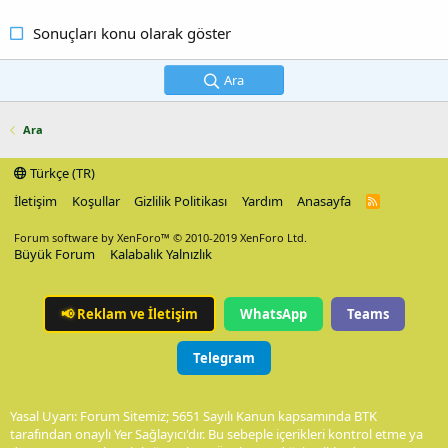
Sonuçları konu olarak göster
Ara
Ara
Türkçe (TR)
İletişim
Koşullar
Gizlilik Politikası
Yardım
Anasayfa
R
S
S
Forum software by XenForo™
© 2010-2019 XenForo Ltd.
Büyük Forum
Kalabalık Yalnızlık
📢
Reklam ve İletişim
WhatsApp
Teams
Telegram
Yasal Uyarı: Forum Sitemiz; 5651 Sayılı Kanun kapsamında BTK
tarafından onaylı Yer Sağlayıcı'dır. Bu sebeple içerikleri kontrol etme ya