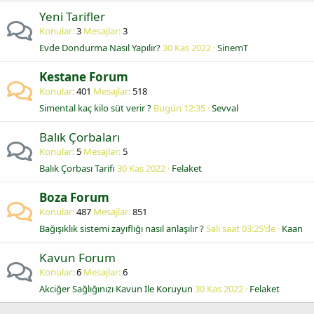
Yeni Tarifler
Konular
3
Mesajlar
3
Evde Dondurma Nasıl Yapılır?
30 Kas 2022
SinemT
Kestane Forum
Konular
401
Mesajlar
518
Simental kaç kilo süt verir ?
Bugün 12:35
Sevval
Balık Çorbaları
Konular
5
Mesajlar
5
Balık Çorbası Tarifi
30 Kas 2022
Felaket
Boza Forum
Konular
487
Mesajlar
851
Bağışıklık sistemi zayıflığı nasıl anlaşılır ?
Salı saat 03:25'de
Kaan
Kavun Forum
Konular
6
Mesajlar
6
Akciğer Sağlığınızı Kavun İle Koruyun
30 Kas 2022
Felaket