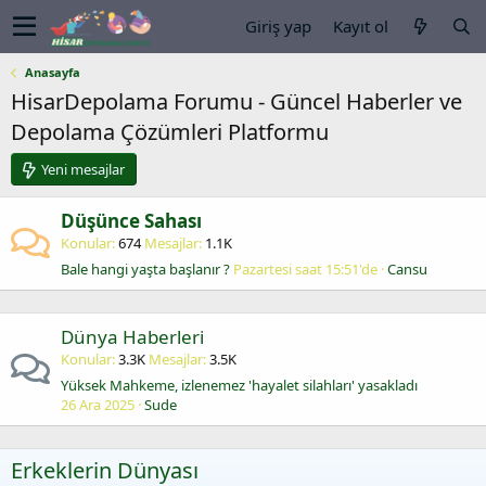
Giriş yap
Kayıt ol
Anasayfa
HisarDepolama Forumu - Güncel Haberler ve
Depolama Çözümleri Platformu
Yeni mesajlar
Düşünce Sahası
Konular
674
Mesajlar
1.1K
Bale hangi yaşta başlanır ?
Pazartesi saat 15:51'de
Cansu
Dünya Haberleri
Konular
3.3K
Mesajlar
3.5K
Yüksek Mahkeme, izlenemez 'hayalet silahları' yasakladı
26 Ara 2025
Sude
Erkeklerin Dünyası