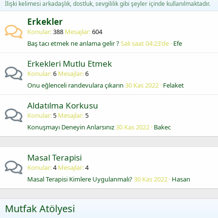
İlişki kelimesi arkadaşlık, dostluk, sevgililik gibi şeyler içinde kullanılmaktadır.
Erkekler
Konular
388
Mesajlar
604
Baş tacı etmek ne anlama gelir ?
Salı saat 04:23'de
Efe
Erkekleri Mutlu Etmek
Konular
6
Mesajlar
6
Onu eğlenceli randevulara çıkarın
30 Kas 2022
Felaket
Aldatılma Korkusu
Konular
5
Mesajlar
5
Konuşmayı Deneyin Anlarsınız
30 Kas 2022
Bakec
Masal Terapisi
Konular
4
Mesajlar
4
Masal Terapisi Kimlere Uygulanmalı?
30 Kas 2022
Hasan
Mutfak Atölyesi