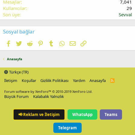
Mesajlar
7,041
Kullanıcılar
29
Son üye
Sevval
Sosyal bağlar
Facebook
Twitter
Reddit
Pinterest
Tumblr
WhatsApp
E-posta
Link
Anasayfa
Türkçe (TR)
İletişim
Koşullar
Gizlilik Politikası
Yardım
Anasayfa
R
S
S
Forum software by XenForo™
© 2010-2019 XenForo Ltd.
Büyük Forum
Kalabalık Yalnızlık
📢
Reklam ve İletişim
WhatsApp
Teams
Telegram