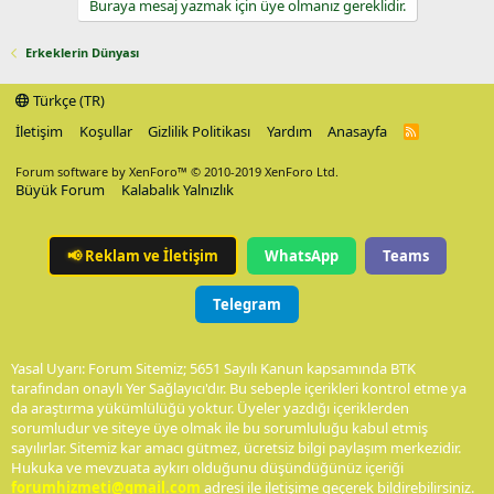
Buraya mesaj yazmak için üye olmanız gereklidir.
Erkeklerin Dünyası
Türkçe (TR)
İletişim
Koşullar
Gizlilik Politikası
Yardım
Anasayfa
R
S
S
Forum software by XenForo™
© 2010-2019 XenForo Ltd.
Büyük Forum
Kalabalık Yalnızlık
📢
Reklam ve İletişim
WhatsApp
Teams
Telegram
Yasal Uyarı: Forum Sitemiz; 5651 Sayılı Kanun kapsamında BTK
tarafından onaylı Yer Sağlayıcı'dır. Bu sebeple içerikleri kontrol etme ya
da araştırma yükümlülüğü yoktur. Üyeler yazdığı içeriklerden
sorumludur ve siteye üye olmak ile bu sorumluluğu kabul etmiş
sayılırlar. Sitemiz kar amacı gütmez, ücretsiz bilgi paylaşım merkezidir.
Hukuka ve mevzuata aykırı olduğunu düşündüğünüz içeriği
forumhizmeti@gmail.com
adresi ile iletişime geçerek bildirebilirsiniz.