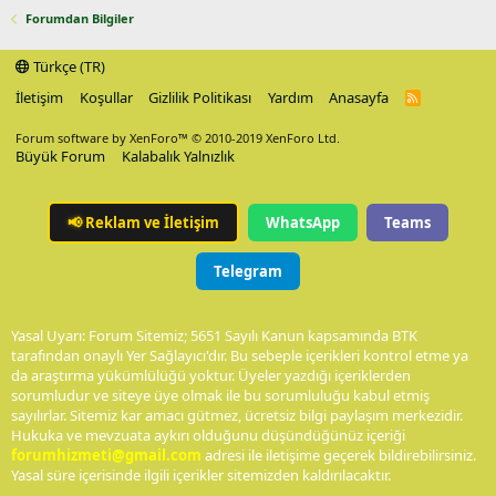
Forumdan Bilgiler
Türkçe (TR)
İletişim
Koşullar
Gizlilik Politikası
Yardım
Anasayfa
R
S
S
Forum software by XenForo™
© 2010-2019 XenForo Ltd.
Büyük Forum
Kalabalık Yalnızlık
📢
Reklam ve İletişim
WhatsApp
Teams
Telegram
Yasal Uyarı: Forum Sitemiz; 5651 Sayılı Kanun kapsamında BTK
tarafından onaylı Yer Sağlayıcı'dır. Bu sebeple içerikleri kontrol etme ya
da araştırma yükümlülüğü yoktur. Üyeler yazdığı içeriklerden
sorumludur ve siteye üye olmak ile bu sorumluluğu kabul etmiş
sayılırlar. Sitemiz kar amacı gütmez, ücretsiz bilgi paylaşım merkezidir.
Hukuka ve mevzuata aykırı olduğunu düşündüğünüz içeriği
forumhizmeti@gmail.com
adresi ile iletişime geçerek bildirebilirsiniz.
Yasal süre içerisinde ilgili içerikler sitemizden kaldırılacaktır.