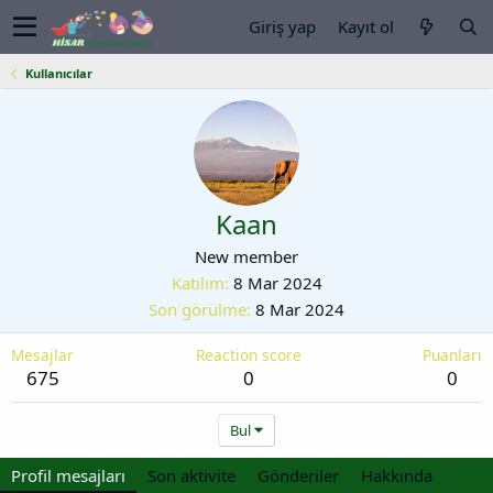
Giriş yap
Kayıt ol
Kullanıcılar
Kaan
New member
Katılım
8 Mar 2024
Son görülme
8 Mar 2024
Mesajlar
Reaction score
Puanları
675
0
0
Bul
Profil mesajları
Son aktivite
Gönderiler
Hakkında