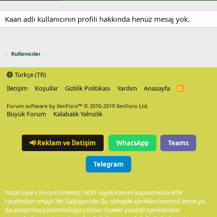
Kaan adlı kullanıcının profili hakkında henüz mesaj yok.
Kullanıcılar
Türkçe (TR)
İletişim
Koşullar
Gizlilik Politikası
Yardım
Anasayfa
R
S
S
Forum software by XenForo™
© 2010-2019 XenForo Ltd.
Büyük Forum
Kalabalık Yalnızlık
📢
Reklam ve İletişim
WhatsApp
Teams
Telegram
Yasal Uyarı: Forum Sitemiz; 5651 Sayılı Kanun kapsamında BTK
tarafından onaylı Yer Sağlayıcı'dır. Bu sebeple içerikleri kontrol etme ya
da araştırma yükümlülüğü yoktur. Üyeler yazdığı içeriklerden