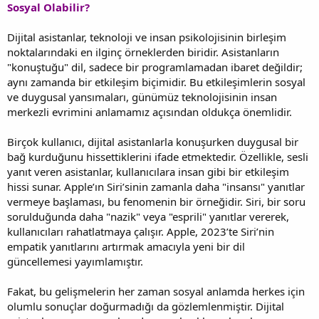
Sosyal Olabilir?
Dijital asistanlar, teknoloji ve insan psikolojisinin birleşim
noktalarındaki en ilginç örneklerden biridir. Asistanların
"konuştuğu" dil, sadece bir programlamadan ibaret değildir;
aynı zamanda bir etkileşim biçimidir. Bu etkileşimlerin sosyal
ve duygusal yansımaları, günümüz teknolojisinin insan
merkezli evrimini anlamamız açısından oldukça önemlidir.
Birçok kullanıcı, dijital asistanlarla konuşurken duygusal bir
bağ kurduğunu hissettiklerini ifade etmektedir. Özellikle, sesli
yanıt veren asistanlar, kullanıcılara insan gibi bir etkileşim
hissi sunar. Apple’ın Siri’sinin zamanla daha "insansı" yanıtlar
vermeye başlaması, bu fenomenin bir örneğidir. Siri, bir soru
sorulduğunda daha "nazik" veya "esprili" yanıtlar vererek,
kullanıcıları rahatlatmaya çalışır. Apple, 2023’te Siri’nin
empatik yanıtlarını artırmak amacıyla yeni bir dil
güncellemesi yayımlamıştır.
Fakat, bu gelişmelerin her zaman sosyal anlamda herkes için
olumlu sonuçlar doğurmadığı da gözlemlenmiştir. Dijital