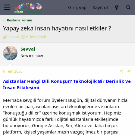
Giriş yap
Kayıt ol
Kestane Forum
Yapay zeka insan hayatını nasıl etkiler ?
K
B
Sevval
6 Tem 2026
o
a
n
ş
Sevval
u
l
New member
y
a
u
n
b
g
6 Tem 2026
#1
a
ı
ş
ç
Asistanlar Hangi Dili Konuşur? Teknolojik Bir Derinlik ve
l
t
İnsan Etkileşimi
a
a
t
r
Merhaba sevgili forum üyeleri! Bugün, dijital dünyanın hızla
a
i
evrilen bir parçası olan asistan teknolojilerine ve onların
n
h
"konuştuğu diller" üzerine konuşmak istiyorum. Hepimiz
i
günlük hayatımızda farklı dijital asistanlarla etkileşimde
bulunuyoruz; Google Asistan, Siri, Alexa ve daha birçok
platform, kişisel yaşamlarımızın vazgeçilmez bir parçası