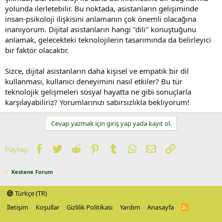
yolunda ilerletebilir. Bu noktada, asistanların gelişiminde
insan-psikoloji ilişkisini anlamanın çok önemli olacağına
inanıyorum. Dijital asistanların hangi "dili" konuştuğunu
anlamak, gelecekteki teknolojilerin tasarımında da belirleyici
bir faktör olacaktır.
Sizce, dijital asistanların daha kişisel ve empatik bir dil
kullanması, kullanıcı deneyimini nasıl etkiler? Bu tür
teknolojik gelişmeleri sosyal hayatta ne gibi sonuçlarla
karşılayabiliriz? Yorumlarınızı sabırsızlıkla bekliyorum!
Cevap yazmak için giriş yap yada kayıt ol.
Facebook
Twitter
Reddit
Pinterest
Tumblr
WhatsApp
E-posta
Link
Paylaş:
Kestane Forum
Türkçe (TR)
İletişim
Koşullar
Gizlilik Politikası
Yardım
Anasayfa
R
S
S