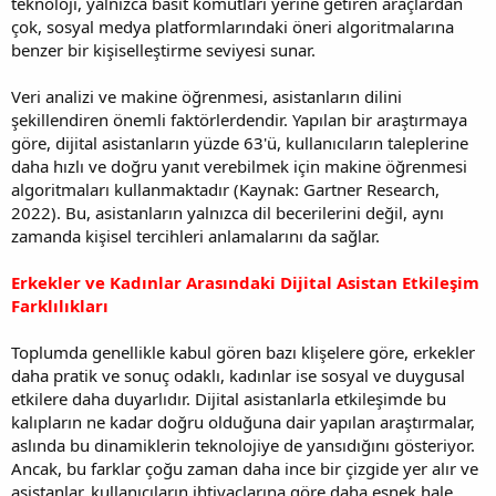
teknoloji, yalnızca basit komutları yerine getiren araçlardan
çok, sosyal medya platformlarındaki öneri algoritmalarına
benzer bir kişiselleştirme seviyesi sunar.
Veri analizi ve makine öğrenmesi, asistanların dilini
şekillendiren önemli faktörlerdendir. Yapılan bir araştırmaya
göre, dijital asistanların yüzde 63'ü, kullanıcıların taleplerine
daha hızlı ve doğru yanıt verebilmek için makine öğrenmesi
algoritmaları kullanmaktadır (Kaynak: Gartner Research,
2022). Bu, asistanların yalnızca dil becerilerini değil, aynı
zamanda kişisel tercihleri anlamalarını da sağlar.
Erkekler ve Kadınlar Arasındaki Dijital Asistan Etkileşim
Farklılıkları
Toplumda genellikle kabul gören bazı klişelere göre, erkekler
daha pratik ve sonuç odaklı, kadınlar ise sosyal ve duygusal
etkilere daha duyarlıdır. Dijital asistanlarla etkileşimde bu
kalıpların ne kadar doğru olduğuna dair yapılan araştırmalar,
aslında bu dinamiklerin teknolojiye de yansıdığını gösteriyor.
Ancak, bu farklar çoğu zaman daha ince bir çizgide yer alır ve
asistanlar, kullanıcıların ihtiyaçlarına göre daha esnek hale