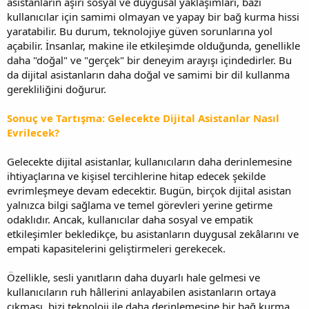
asistanların aşırı sosyal ve duygusal yaklaşımları, bazı
kullanıcılar için samimi olmayan ve yapay bir bağ kurma hissi
yaratabilir. Bu durum, teknolojiye güven sorunlarına yol
açabilir. İnsanlar, makine ile etkileşimde olduğunda, genellikle
daha "doğal" ve "gerçek" bir deneyim arayışı içindedirler. Bu
da dijital asistanların daha doğal ve samimi bir dil kullanma
gerekliliğini doğurur.
Sonuç ve Tartışma: Gelecekte Dijital Asistanlar Nasıl
Evrilecek?
Gelecekte dijital asistanlar, kullanıcıların daha derinlemesine
ihtiyaçlarına ve kişisel tercihlerine hitap edecek şekilde
evrimleşmeye devam edecektir. Bugün, birçok dijital asistan
yalnızca bilgi sağlama ve temel görevleri yerine getirme
odaklıdır. Ancak, kullanıcılar daha sosyal ve empatik
etkileşimler bekledikçe, bu asistanların duygusal zekâlarını ve
empati kapasitelerini geliştirmeleri gerekecek.
Özellikle, sesli yanıtların daha duyarlı hale gelmesi ve
kullanıcıların ruh hâllerini anlayabilen asistanların ortaya
çıkması, bizi teknoloji ile daha derinlemesine bir bağ kurma