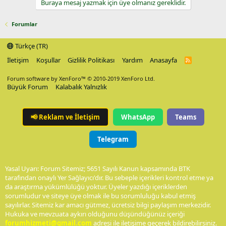
Buraya mesaj yazmak için üye olmanız gereklidir.
Forumlar
Türkçe (TR)
İletişim
Koşullar
Gizlilik Politikası
Yardım
Anasayfa
R
S
S
Forum software by XenForo™
© 2010-2019 XenForo Ltd.
Büyük Forum
Kalabalık Yalnızlık
📢
Reklam ve İletişim
WhatsApp
Teams
Telegram
Yasal Uyarı: Forum Sitemiz; 5651 Sayılı Kanun kapsamında BTK
tarafından onaylı Yer Sağlayıcı'dır. Bu sebeple içerikleri kontrol etme ya
da araştırma yükümlülüğü yoktur. Üyeler yazdığı içeriklerden
sorumludur ve siteye üye olmak ile bu sorumluluğu kabul etmiş
sayılırlar. Sitemiz kar amacı gütmez, ücretsiz bilgi paylaşım merkezidir.
Hukuka ve mevzuata aykırı olduğunu düşündüğünüz içeriği
forumhizmeti@gmail.com
adresi ile iletişime geçerek bildirebilirsiniz.