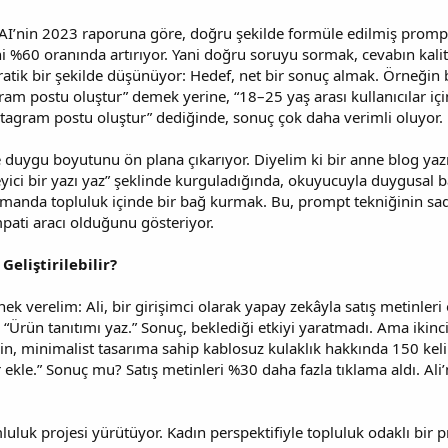
I’nin 2023 raporuna göre, doğru şekilde formüle edilmiş promptla
 %60 oranında artırıyor. Yani doğru soruyu sormak, cevabın kalite
atik bir şekilde düşünüyor: Hedef, net bir sonuç almak. Örneğin bi
ram postu oluştur” demek yerine, “18–25 yaş arası kullanıcılar i
nstagram postu oluştur” dediğinde, sonuç çok daha verimli oluyor.
e duygu boyutunu ön plana çıkarıyor. Diyelim ki bir anne blog yaz
eyici bir yazı yaz” şeklinde kurguladığında, okuyucuyla duygusal 
amanda topluluk içinde bir bağ kurmak. Bu, prompt tekniğinin sade
pati aracı olduğunu gösteriyor.
Geliştirilebilir?
ek verelim: Ali, bir girişimci olarak yapay zekâyla satış metinler
: “Ürün tanıtımı yaz.” Sonuç, beklediği etkiyi yaratmadı. Ama ik
çin, minimalist tasarıma sahip kablosuz kulaklık hakkında 150 kelim
 ekle.” Sonuç mu? Satış metinleri %30 daha fazla tıklama aldı. A
mluluk projesi yürütüyor. Kadın perspektifiyle topluluk odaklı bir p