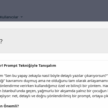
Kullanıcılar
?
! Prompt Tekniğiyle Tanışalım
 “Sen bu yapay zekayla nasıl böyle detaylı yazılar çıkarıyorsun?” 
ği” kavramını duymuş ama ne olduğunu tam olarak anlayamamış
önlendirme verirken kullandığımız özel ve bilinçli bir yöntem. Ha
ın İstanbul’unda geçen, yağmurlu bir akşamda yalnız bir çocuğun 
başlıyor: net, detaylı ve doğru yönlendirilmiş bir prompt, ortaya ç
en Önemli?