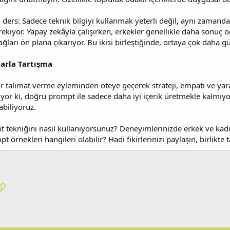
 ders: Sadece teknik bilgiyi kullanmak yeterli değil, aynı zama
ekiyor. Yapay zekâyla çalışırken, erkekler genellikle daha sonuç od
ları ön plana çıkarıyor. Bu ikisi birleştiğinde, ortaya çok daha güçl
arla Tartışma
r talimat verme eyleminden öteye geçerek strateji, empati ve yaratıc
yor ki, doğru prompt ile sadece daha iyi içerik üretmekle kalmıy
abiliyoruz.
 tekniğini nasıl kullanıyorsunuz? Deneyimlerinizde erkek ve kadın
pt örnekleri hangileri olabilir? Hadi fikirlerinizi paylaşın, birlikt
pp
osta
Link