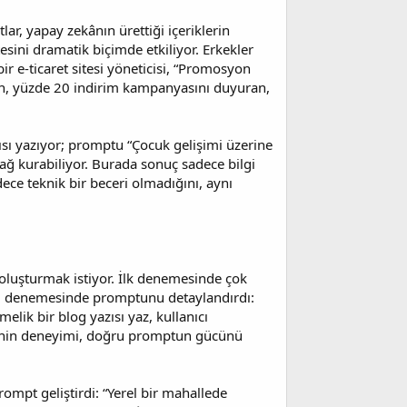
r, yapay zekânın ürettiği içeriklerin
sini dramatik biçimde etkiliyor. Erkekler
r e-ticaret sitesi yöneticisi, “Promosyon
çin, yüzde 20 indirim kampanyasını duyuran,
ısı yazıyor; promptu “Çocuk gelişimi üzerine
bağ kurabiliyor. Burada sonuç sadece bilgi
ce teknik bir beceri olmadığını, aynı
i oluşturmak istiyor. İlk denemesinde çok
inci denemesinde promptunu detaylandırdı:
elik bir blog yazısı yaz, kullanıcı
li’nin deneyimi, doğru promptun gücünü
rompt geliştirdi: “Yerel bir mahallede