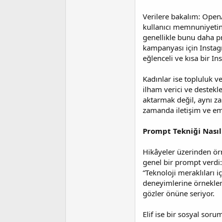
i
Verilere bakalım: OpenA
kullanıcı memnuniyetini
genellikle bunu daha pr
kampanyası için Instag
eğlenceli ve kısa bir I
Kadınlar ise topluluk v
ilham verici ve destekl
aktarmak değil, aynı z
zamanda iletişim ve em
Prompt Tekniği Nasıl 
Hikâyeler üzerinden örn
genel bir prompt verdi
“Teknoloji meraklıları i
deneyimlerine örnekler
gözler önüne seriyor.
Elif ise bir sosyal soru