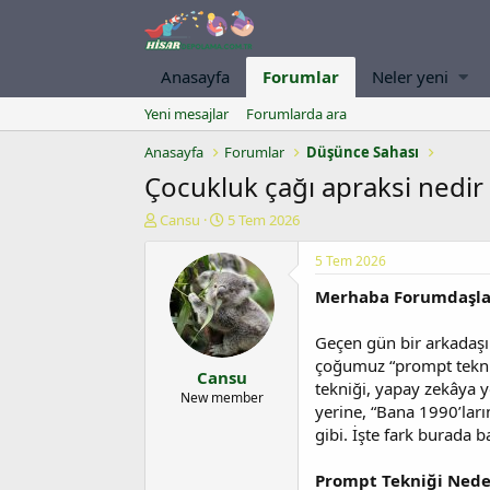
Anasayfa
Forumlar
Neler yeni
Yeni mesajlar
Forumlarda ara
Anasayfa
Forumlar
Düşünce Sahası
Çocukluk çağı apraksi nedir 
K
B
Cansu
5 Tem 2026
o
a
n
ş
5 Tem 2026
u
l
Merhaba Forumdaşlar
y
a
u
n
b
g
Geçen gün bir arkadaşım
a
ı
çoğumuz “prompt tekni
Cansu
ş
ç
tekniği, yapay zekâya y
l
t
New member
yerine, “Bana 1990’lar
a
a
gibi. İşte fark burada 
t
r
a
i
n
h
Prompt Tekniği Ned