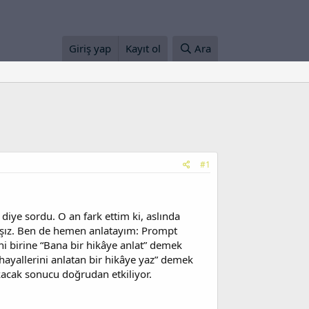
Giriş yap
Kayıt ol
Ara
#1
diye sordu. O an fark ettim ki, aslında
ız. Ben de hemen anlatayım: Prompt
ni birine “Bana bir hikâye anlat” demek
hayallerini anlatan bir hikâye yaz” demek
ıkacak sonucu doğrudan etkiliyor.