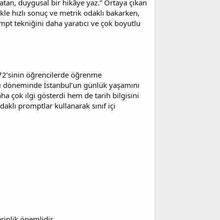
latan, duygusal bir hikâye yaz.” Ortaya çıkan
ikle hızlı sonuç ve metrik odaklı bakarken,
ompt tekniğini daha yaratıcı ve çok boyutlu
%72’sinin öğrencilerde öğrenme
lı döneminde İstanbul’un günlük yaşamını
 çok ilgi gösterdi hem de tarih bilgisini
aklı promptlar kullanarak sınıf içi
rinlik önemlidir.