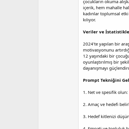
çocukların okuma alışka
içerik, hem mahalle hal
kadınlar toplumsal etki
kılıyor.
Veriler ve İstatistik
2024’te yapılan bir ar
motivasyonunu artırdığ
12 yaşındaki bir çocuğ
oyunlaştırılmış bir şek
dayanışmayı güçlendird
Prompt Tekniğini Gel
1. Net ve spesifik olun:
2. Amaç ve hedefi belir
3. Hedef kitlenizi düşünü
4. Empati ve topluluk b