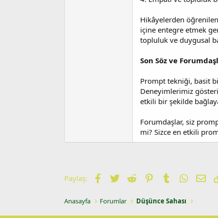
Hikâyelerden öğrenilen
içine entegre etmek ger
topluluk ve duygusal bağ
Son Söz ve Forumdaşl
Prompt tekniği, basit bi
Deneyimlerimiz gösteri
etkili bir şekilde bağlay
Forumdaşlar, siz prompt
mi? Sizce en etkili prom
Facebook
Twitter
Reddit
Pinterest
Tumblr
WhatsA
E-p
Paylaş:
Anasayfa
Forumlar
Düşünce Sahası