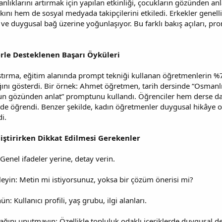
nlıklarını artırmak için yapılan etkinliği, çocukların gözünden an
kını hem de sosyal medyada takipçilerini etkiledi. Erkekler genell
 ve duygusal bağ üzerine yoğunlaşıyor. Bu farklı bakış açıları, pr
lerle Desteklenen Başarı Öyküleri
aştırma, eğitim alanında prompt tekniği kullanan öğretmenlerin 
ını gösterdi. Bir örnek: Ahmet öğretmen, tarih dersinde “Osman
un gözünden anlat” promptunu kullandı. Öğrenciler hem derse daha
ilde öğrendi. Benzer şekilde, kadın öğretmenler duygusal hikâye od
i.
iştirirken Dikkat Edilmesi Gerekenler
 Genel ifadeler yerine, detay verin.
leyin: Metin mi istiyorsunuz, yoksa bir çözüm önerisi mi?
n: Kullanıcı profili, yaş grubu, ilgi alanları.
ağını unutmayın: Özellikle topluluk odaklı içeriklerde duygusal de