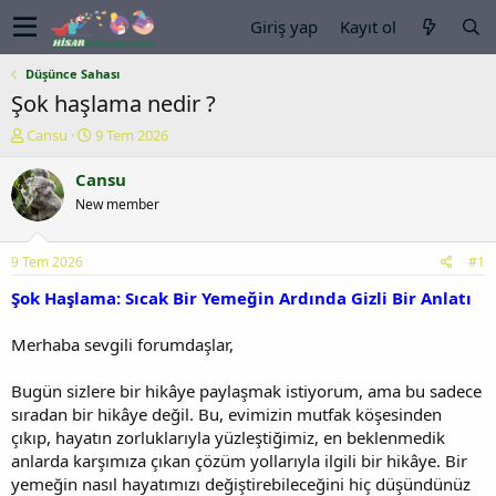
Giriş yap
Kayıt ol
Düşünce Sahası
Şok haşlama nedir ?
K
B
Cansu
9 Tem 2026
o
a
n
ş
Cansu
u
l
New member
y
a
u
n
b
g
9 Tem 2026
#1
a
ı
ş
ç
Şok Haşlama: Sıcak Bir Yemeğin Ardında Gizli Bir Anlatı
l
t
a
a
Merhaba sevgili forumdaşlar,
t
r
a
i
Bugün sizlere bir hikâye paylaşmak istiyorum, ama bu sadece
n
h
sıradan bir hikâye değil. Bu, evimizin mutfak köşesinden
i
çıkıp, hayatın zorluklarıyla yüzleştiğimiz, en beklenmedik
anlarda karşımıza çıkan çözüm yollarıyla ilgili bir hikâye. Bir
yemeğin nasıl hayatımızı değiştirebileceğini hiç düşündünüz