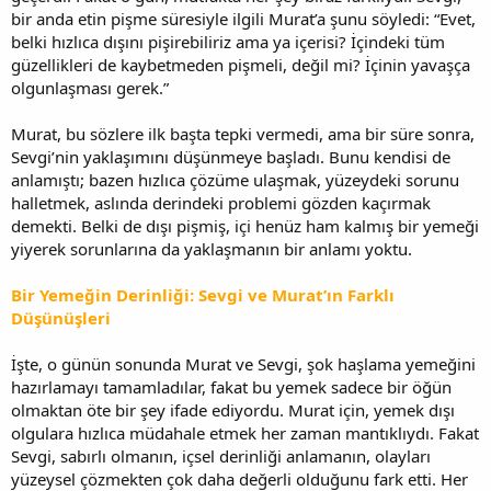
bir anda etin pişme süresiyle ilgili Murat’a şunu söyledi: “Evet,
belki hızlıca dışını pişirebiliriz ama ya içerisi? İçindeki tüm
güzellikleri de kaybetmeden pişmeli, değil mi? İçinin yavaşça
olgunlaşması gerek.”
Murat, bu sözlere ilk başta tepki vermedi, ama bir süre sonra,
Sevgi’nin yaklaşımını düşünmeye başladı. Bunu kendisi de
anlamıştı; bazen hızlıca çözüme ulaşmak, yüzeydeki sorunu
halletmek, aslında derindeki problemi gözden kaçırmak
demekti. Belki de dışı pişmiş, içi henüz ham kalmış bir yemeği
yiyerek sorunlarına da yaklaşmanın bir anlamı yoktu.
Bir Yemeğin Derinliği: Sevgi ve Murat’ın Farklı
Düşünüşleri
İşte, o günün sonunda Murat ve Sevgi, şok haşlama yemeğini
hazırlamayı tamamladılar, fakat bu yemek sadece bir öğün
olmaktan öte bir şey ifade ediyordu. Murat için, yemek dışı
olgulara hızlıca müdahale etmek her zaman mantıklıydı. Fakat
Sevgi, sabırlı olmanın, içsel derinliği anlamanın, olayları
yüzeysel çözmekten çok daha değerli olduğunu fark etti. Her