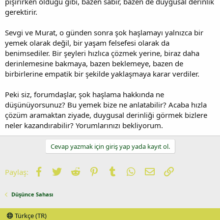
pişirirken olduğu gibi, bazen sabır, bazen de duygusal derinlik
gerektirir.
Sevgi ve Murat, o günden sonra şok haşlamayı yalnızca bir
yemek olarak değil, bir yaşam felsefesi olarak da
benimsediler. Bir şeyleri hızlıca çözmek yerine, biraz daha
derinlemesine bakmaya, bazen beklemeye, bazen de
birbirlerine empatik bir şekilde yaklaşmaya karar verdiler.
Peki siz, forumdaşlar, şok haşlama hakkında ne
düşünüyorsunuz? Bu yemek bize ne anlatabilir? Acaba hızla
çözüm aramaktan ziyade, duygusal derinliği görmek bizlere
neler kazandırabilir? Yorumlarınızı bekliyorum.
Cevap yazmak için giriş yap yada kayıt ol.
Facebook
Twitter
Reddit
Pinterest
Tumblr
WhatsApp
E-posta
Link
Paylaş:
Düşünce Sahası
Türkçe (TR)