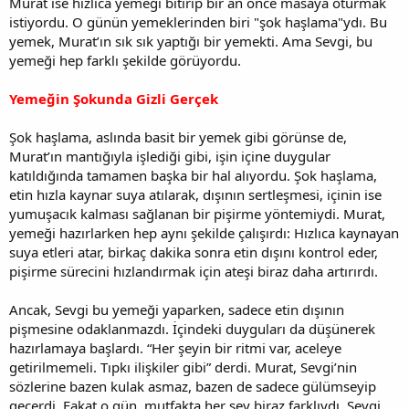
Murat ise hızlıca yemeği bitirip bir an önce masaya oturmak
istiyordu. O günün yemeklerinden biri "şok haşlama"ydı. Bu
yemek, Murat’ın sık sık yaptığı bir yemekti. Ama Sevgi, bu
yemeği hep farklı şekilde görüyordu.
Yemeğin Şokunda Gizli Gerçek
Şok haşlama, aslında basit bir yemek gibi görünse de,
Murat’ın mantığıyla işlediği gibi, işin içine duygular
katıldığında tamamen başka bir hal alıyordu. Şok haşlama,
etin hızla kaynar suya atılarak, dışının sertleşmesi, içinin ise
yumuşacık kalması sağlanan bir pişirme yöntemiydi. Murat,
yemeği hazırlarken hep aynı şekilde çalışırdı: Hızlıca kaynayan
suya etleri atar, birkaç dakika sonra etin dışını kontrol eder,
pişirme sürecini hızlandırmak için ateşi biraz daha artırırdı.
Ancak, Sevgi bu yemeği yaparken, sadece etin dışının
pişmesine odaklanmazdı. İçindeki duyguları da düşünerek
hazırlamaya başlardı. “Her şeyin bir ritmi var, aceleye
getirilmemeli. Tıpkı ilişkiler gibi” derdi. Murat, Sevgi’nin
sözlerine bazen kulak asmaz, bazen de sadece gülümseyip
geçerdi. Fakat o gün, mutfakta her şey biraz farklıydı. Sevgi,