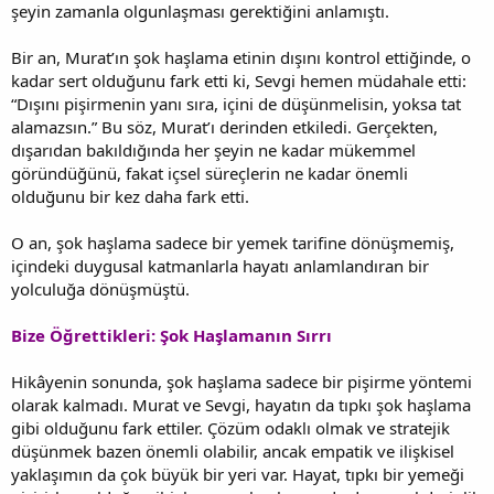
şeyin zamanla olgunlaşması gerektiğini anlamıştı.
Bir an, Murat’ın şok haşlama etinin dışını kontrol ettiğinde, o
kadar sert olduğunu fark etti ki, Sevgi hemen müdahale etti:
“Dışını pişirmenin yanı sıra, içini de düşünmelisin, yoksa tat
alamazsın.” Bu söz, Murat’ı derinden etkiledi. Gerçekten,
dışarıdan bakıldığında her şeyin ne kadar mükemmel
göründüğünü, fakat içsel süreçlerin ne kadar önemli
olduğunu bir kez daha fark etti.
O an, şok haşlama sadece bir yemek tarifine dönüşmemiş,
içindeki duygusal katmanlarla hayatı anlamlandıran bir
yolculuğa dönüşmüştü.
Bize Öğrettikleri: Şok Haşlamanın Sırrı
Hikâyenin sonunda, şok haşlama sadece bir pişirme yöntemi
olarak kalmadı. Murat ve Sevgi, hayatın da tıpkı şok haşlama
gibi olduğunu fark ettiler. Çözüm odaklı olmak ve stratejik
düşünmek bazen önemli olabilir, ancak empatik ve ilişkisel
yaklaşımın da çok büyük bir yeri var. Hayat, tıpkı bir yemeği